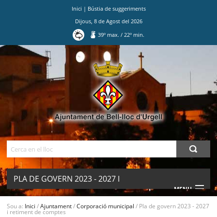
Inici
|
Bústia de suggeriments
Dijous
,
8
de
Agost
del
2026
39
º max.
/
22
º min.
Ves
al
contingut.
|
Salta
a
la
navegació
Cerca
PLA DE GOVERN 2023 - 2027 I
MENU
RETIMENT DE COMPTES
Sou a:
Inici
/
Ajuntament
/
Corporació municipal
/
Pla de govern 2023 - 2027
i retiment de comptes