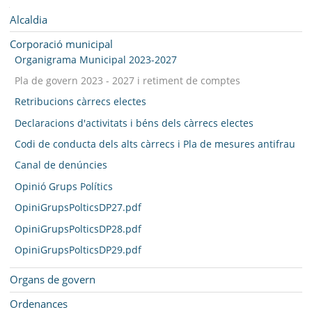
AJUNTAMENT
Navegació
Alcaldia
MUNICIPI
Corporació municipal
Organigrama Municipal 2023-2027
SEU ELECTRÒNICA
Pla de govern 2023 - 2027 i retiment de comptes
BELL-LLOC SOLUCIONA
Retribucions càrrecs electes
Declaracions d'activitats i béns dels càrrecs electes
Codi de conducta dels alts càrrecs i Pla de mesures antifrau
Canal de denúncies
Opinió Grups Polítics
OpiniGrupsPolticsDP27.pdf
OpiniGrupsPolticsDP28.pdf
OpiniGrupsPolticsDP29.pdf
Organs de govern
Ordenances