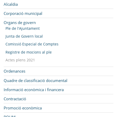
MUNICIPI
Navegació
Alcaldia
SEU ELECTRÒNICA
Corporació municipal
Organs de govern
BELL-LLOC SOLUCIONA
Ple de l'Ajuntament
Junta de Govern local
Comissió Especial de Comptes
Registre de mocions al ple
Actes plens 2021
Ordenances
Quadre de classificació documental
Informació econòmica i financera
Contractació
Promoció econòmica
POUM