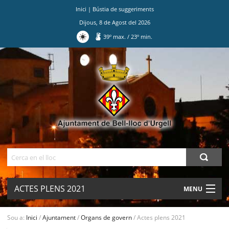
Inici
|
Bústia de suggeriments
Dijous
,
8
de
Agost
del
2026
39
º max.
/
23
º min.
Ves
al
contingut.
|
Salta
a
la
navegació
Cerca
ACTES PLENS 2021
MENU
AJUNTAMENT
Sou a:
Inici
/
Ajuntament
/
Organs de govern
/
Actes plens 2021