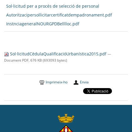
Sol·licitud per a procés de selecció de personal
Autoritzacipersollicitarcertificatdempadronament.pdf
InstnciageneralNOURGPDBelllloc.pdf
Sol·licitudCèdulaQualificacióUrbanística2015.pdf
—
Document PDF, 676 KB (693093 bytes)
Imprimeix-ho
Envia