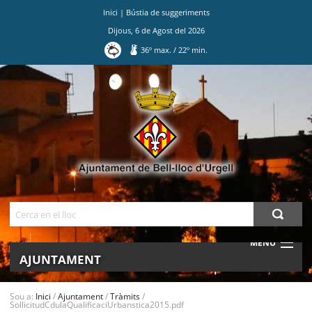
Inici
|
Bústia de suggeriments
Dijous
,
6
de
Agost
del
2026
36
º max.
/
22
º min.
Ves
al
contingut.
|
Salta
a
la
navegació
Cerca
MENU
AJUNTAMENT
MUNICIPI
Sou a:
Inici
/
Ajuntament
/
Tràmits
/
SollicitudCdulaQualificaciUrbanstica2015.pdf