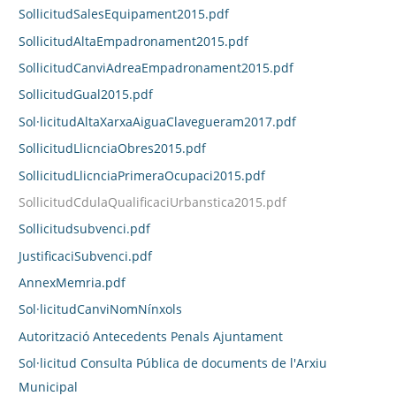
SollicitudSalesEquipament2015.pdf
SollicitudAltaEmpadronament2015.pdf
SollicitudCanviAdreaEmpadronament2015.pdf
SollicitudGual2015.pdf
Sol·licitudAltaXarxaAiguaClavegueram2017.pdf
SollicitudLlicnciaObres2015.pdf
SollicitudLlicnciaPrimeraOcupaci2015.pdf
SollicitudCdulaQualificaciUrbanstica2015.pdf
Sollicitudsubvenci.pdf
JustificaciSubvenci.pdf
AnnexMemria.pdf
Sol·licitudCanviNomNínxols
Autorització Antecedents Penals Ajuntament
Sol·licitud Consulta Pública de documents de l'Arxiu
Municipal