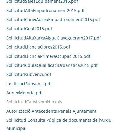
SollicitudSalesEquipament2015.pdf
SollicitudAltaEmpadronament2015.pdf
SollicitudCanviAdreaEmpadronament2015.pdf
SollicitudGual2015.pdf
Sol·licitudAltaXarxaAiguaClavegueram2017.pdf
SollicitudLlicnciaObres2015.pdf
SollicitudLlicnciaPrimeraOcupaci2015.pdf
SollicitudCdulaQualificaciUrbanstica2015.pdf
Sollicitudsubvenci.pdf
JustificaciSubvenci.pdf
AnnexMemria.pdf
Sol·licitudCanviNomNínxols
Autorització Antecedents Penals Ajuntament
Sol·licitud Consulta Pública de documents de l'Arxiu
Municipal