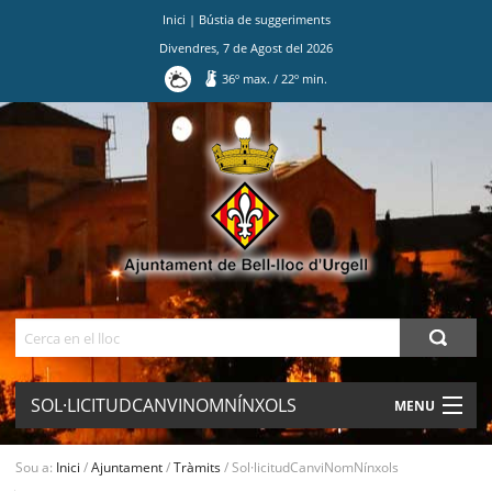
Inici
|
Bústia de suggeriments
Divendres
,
7
de
Agost
del
2026
36
º max.
/
22
º min.
Ves
al
contingut.
|
Salta
a
la
navegació
Cerca
SOL·LICITUDCANVINOMNÍNXOLS
MENU
AJUNTAMENT
Sou a:
Inici
/
Ajuntament
/
Tràmits
/
Sol·licitudCanviNomNínxols