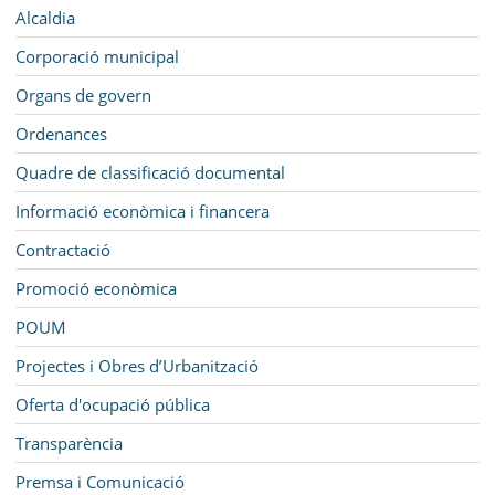
MUNICIPI
Navegació
Alcaldia
SEU ELECTRÒNICA
Corporació municipal
Organs de govern
BELL-LLOC SOLUCIONA
Ordenances
Quadre de classificació documental
Informació econòmica i financera
Contractació
Promoció econòmica
POUM
Projectes i Obres d’Urbanització
Oferta d'ocupació pública
Transparència
Premsa i Comunicació