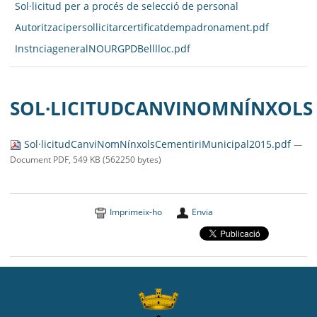
Sol·licitud per a procés de selecció de personal
Autoritzacipersollicitarcertificatdempadronament.pdf
InstnciageneralNOURGPDBelllloc.pdf
SOL·LICITUDCANVINOMNÍNXOLS
Sol·licitudCanviNomNínxolsCementiriMunicipal2015.pdf
—
Document PDF, 549 KB (562250 bytes)
Imprimeix-ho
Envia