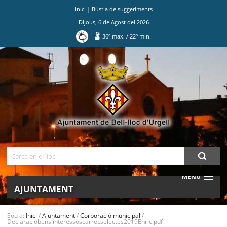
Inici
|
Bústia de suggeriments
Dijous
,
6
de
Agost
del
2026
36
º max.
/
22
º min.
Ves
al
contingut.
|
Salta
a
la
navegació
Cerca
MENU
AJUNTAMENT
MUNICIPI
Sou a:
Inici
/
Ajuntament
/
Corporació municipal
/
Declaraciobensiinteressoscarrecselectes2019Enric.pdf