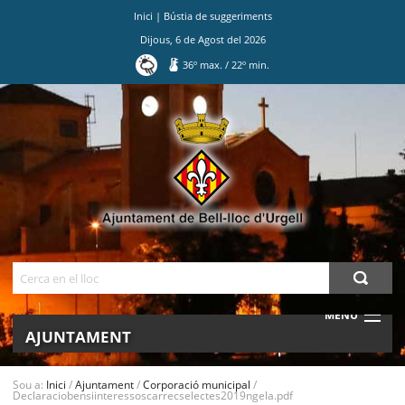
Inici
|
Bústia de suggeriments
Dijous
,
6
de
Agost
del
2026
36
º max.
/
22
º min.
Ves
al
contingut.
|
Salta
a
la
navegació
Cerca
MENU
AJUNTAMENT
MUNICIPI
Sou a:
Inici
/
Ajuntament
/
Corporació municipal
/
Declaraciobensiinteressoscarrecselectes2019ngela.pdf