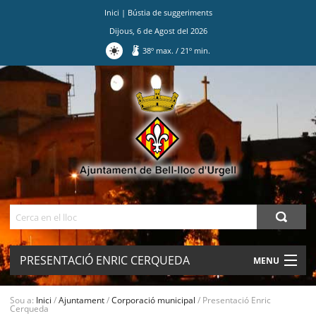
Inici
|
Bústia de suggeriments
Dijous
,
6
de
Agost
del
2026
38
º max.
/
21
º min.
Ves
al
contingut.
|
Salta
a
la
navegació
Cerca
PRESENTACIÓ ENRIC CERQUEDA
MENU
AJUNTAMENT
Sou a:
Inici
/
Ajuntament
/
Corporació municipal
/
Presentació Enric
Cerqueda