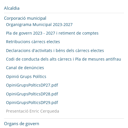
MUNICIPI
Navegació
Alcaldia
SEU ELECTRÒNICA
Corporació municipal
Organigrama Municipal 2023-2027
BELL-LLOC SOLUCIONA
Pla de govern 2023 - 2027 i retiment de comptes
Retribucions càrrecs electes
Declaracions d'activitats i béns dels càrrecs electes
Codi de conducta dels alts càrrecs i Pla de mesures antifrau
Canal de denúncies
Opinió Grups Polítics
OpiniGrupsPolticsDP27.pdf
OpiniGrupsPolticsDP28.pdf
OpiniGrupsPolticsDP29.pdf
Presentació Enric Cerqueda
Organs de govern