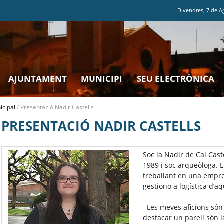
Divendres
,
7
de
A
AJUNTAMENT
MUNICIPI
SEU ELECTRÒNICA
icipal
/
Presentació Nadir Castells
PRESENTACIÓ NADIR CASTELLS
Soc la Nadir de Cal Caste
1989 i soc arqueòloga. 
treballant en una empres
gestiono a logística d’a
Les meves aficions són 
destacar un parell són la