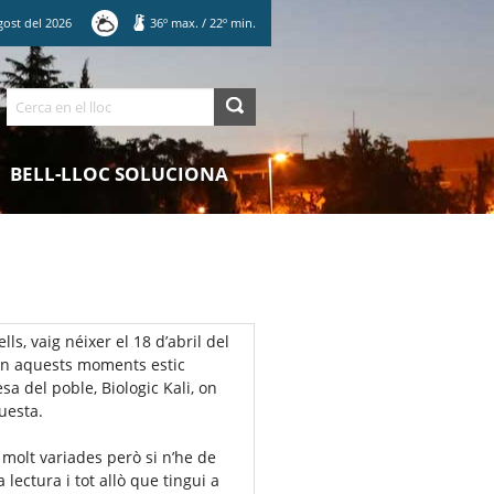
gost
del
2026
36
º max.
/
22
º min.
Cerca
BELL-LLOC SOLUCIONA
lls, vaig néixer el 18 d’abril del
En aquests moments estic
a del poble, Biologic Kali, on
questa.
molt variades però si n’he de
 lectura i tot allò que tingui a