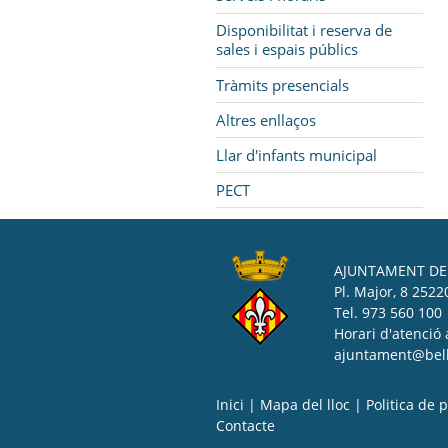
Disponibilitat i reserva de
sales i espais públics
Tràmits presencials
Altres enllaços
Llar d'infants municipal
PECT
AJUNTAMENT DE 
Pl. Major, 8 25220
Tel. 973 560 100
Horari d'atenció 
ajuntament@bell-
Inici
|
Mapa del lloc
|
Politica de p
Contacte