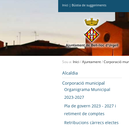
Inici
|
Bústia de suggeriments
Ves
al
contingut.
|
Salta
a
la
navegació
Sou a:
Inici
/
Ajuntament
/
Corporació mun
Navegació
Alcaldia
Corporació municipal
Organigrama Municipal
2023-2027
Pla de govern 2023 - 2027 i
retiment de comptes
Retribucions càrrecs electes