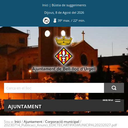
Inici
|
Bústia de suggeriments
Dijous
,
8
de
Agost
del
2026
39
º max.
/
22
º min.
Ves
al
contingut.
|
Salta
a
la
navegació
Cerca
MENU
AJUNTAMENT
MUNICIPI
Sou a:
Inici
/
Ajuntament
/
Corporació municipal
/
20230714_Publicaci_Anunci_EDICTECARTIPASMUNICIPAL20232027.pdf