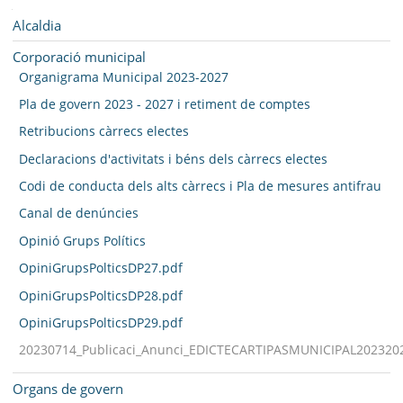
SEU ELECTRÒNICA
Navegació
Alcaldia
BELL-LLOC SOLUCIONA
Corporació municipal
Organigrama Municipal 2023-2027
Pla de govern 2023 - 2027 i retiment de comptes
Retribucions càrrecs electes
Declaracions d'activitats i béns dels càrrecs electes
Codi de conducta dels alts càrrecs i Pla de mesures antifrau
Canal de denúncies
Opinió Grups Polítics
OpiniGrupsPolticsDP27.pdf
OpiniGrupsPolticsDP28.pdf
OpiniGrupsPolticsDP29.pdf
20230714_Publicaci_Anunci_EDICTECARTIPASMUNICIPAL202320
Organs de govern