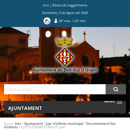
Inici
|
Bústia de suggeriments
Divendres
,
9
de
Agost
del
2026
39
º max.
/
22
º min.
Ves
al
contingut.
|
Salta
a
la
navegació
Cerca
MENU
AJUNTAMENT
MUNICIPI
Sou a:
Inici
/
Ajuntament
/
Llar d'infants municipal
/
Documentació llar
d'infants
/
LLISTATDEMATERIALP1.pdf