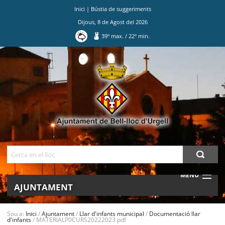
Inici
|
Bústia de suggeriments
Dijous
,
8
de
Agost
del
2026
39
º max.
/
22
º min.
Ves
al
contingut.
|
Salta
a
la
navegació
Cerca
MENU
AJUNTAMENT
MUNICIPI
Sou a:
Inici
/
Ajuntament
/
Llar d'infants municipal
/
Documentació llar
d'infants
/
MATERIALP0CURS20222023.pdf