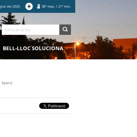
gost
del
2026
38
º max.
/
21
º min.
Cerca
BELL-LLOC SOLUCIONA
 bytes)