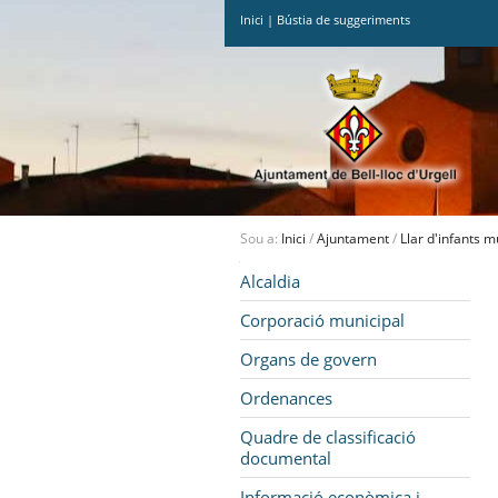
Inici
|
Bústia de suggeriments
Ves
al
contingut.
|
Salta
a
la
navegació
Sou a:
Inici
/
Ajuntament
/
Llar d'infants m
Navegació
Alcaldia
Corporació municipal
Organs de govern
Ordenances
Quadre de classificació
documental
Informació econòmica i