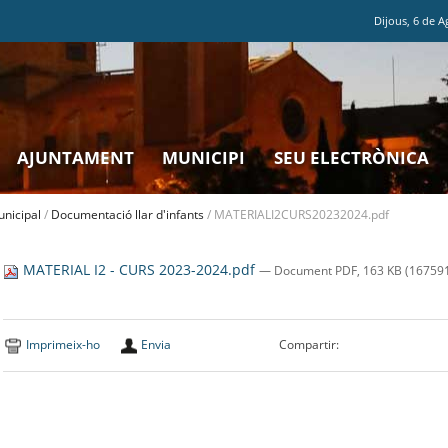
Dijous
,
6
de
A
AJUNTAMENT
MUNICIPI
SEU ELECTRÒNICA
unicipal
/
Documentació llar d'infants
/
MATERIALI2CURS20232024.pdf
MATERIAL I2 - CURS 2023-2024.pdf
— Document PDF, 163 KB (167591
Imprimeix-ho
Envia
Compartir: