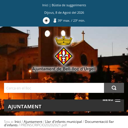
Inici
|
Bústia de suggeriments
Dijous
,
8
de
Agost
del
2026
39
º max.
/
23
º min.
Ves
al
contingut.
|
Salta
a
la
navegació
Cerca
MENU
AJUNTAMENT
MUNICIPI
Sou a:
Inici
/
Ajuntament
/
Llar d'infants municipal
/
Documentació llar
d'infants
/
PREINSCRIPCIO20202021.pdf