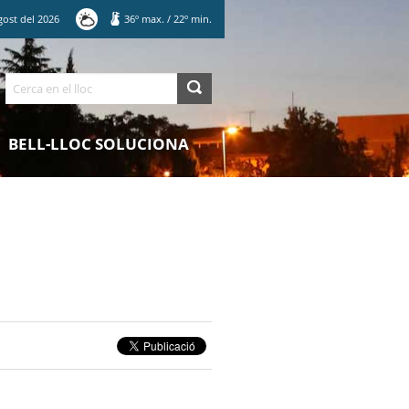
gost
del
2026
36
º max.
/
22
º min.
Cerca
BELL-LLOC SOLUCIONA