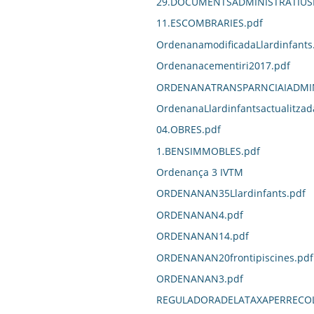
29.DOCUMENTSADMINISTRATIUSM
11.ESCOMBRARIES.pdf
OrdenanamodificadaLlardinfants
Ordenanacementiri2017.pdf
ORDENANATRANSPARNCIAIADMIN
OrdenanaLlardinfantsactualitzad
04.OBRES.pdf
1.BENSIMMOBLES.pdf
Ordenança 3 IVTM
ORDENANAN35Llardinfants.pdf
ORDENANAN4.pdf
ORDENANAN14.pdf
ORDENANAN20frontipiscines.pdf
ORDENANAN3.pdf
REGULADORADELATAXAPERRECOL