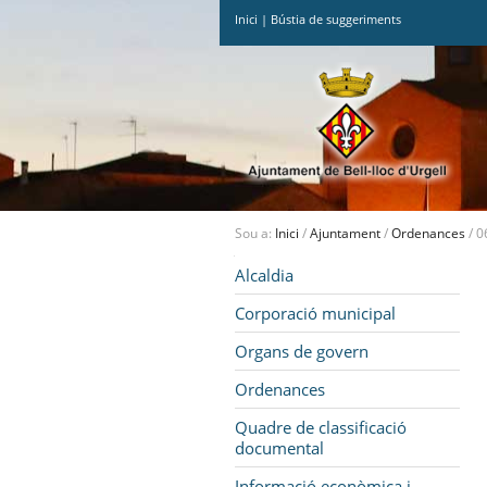
Inici
|
Bústia de suggeriments
Ves
al
contingut.
|
Salta
a
la
navegació
Sou a:
Inici
/
Ajuntament
/
Ordenances
/
0
Navegació
Alcaldia
Corporació municipal
Organs de govern
Ordenances
Quadre de classificació
documental
Informació econòmica i