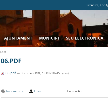
Divendres
,
7
de
A
AJUNTAMENT
MUNICIPI
SEU ELECTRÒNICA
6.pdf
06.PDF
06.pdf
— Document PDF, 18 KB (18745 bytes)
Imprimeix-ho
Envia
Compartir: