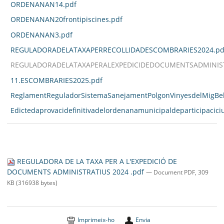
ORDENANAN14.pdf
ORDENANAN20frontipiscines.pdf
ORDENANAN3.pdf
REGULADORADELATAXAPERRECOLLIDADESCOMBRARIES2024.pd
REGULADORADELATAXAPERALEXPEDICIDEDOCUMENTSADMINIST
11.ESCOMBRARIES2025.pdf
ReglamentReguladorSistemaSanejamentPolgonVinyesdelMigBell
Edictedaprovacidefinitivadelordenanamunicipaldeparticipacici
REGULADORA DE LA TAXA PER A L'EXPEDICIÓ DE
DOCUMENTS ADMINISTRATIUS 2024 .pdf
— Document PDF, 309
KB (316938 bytes)
Imprimeix-ho
Envia