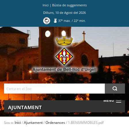
Inici
|
Bústia de suggeriments
Dilluns
,
10
de
Agost
del
2026
37
º max.
/
22
º min.
Ves
al
contingut.
|
Salta
a
la
navegació
Cerca
MENU
AJUNTAMENT
MUNICIPI
Sou a:
Inici
/
Ajuntament
/
Ordenances
/
1.BENSIMMOBLES.pdf