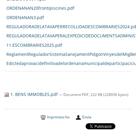
ORDENANAN20frontipiscines.pdf
ORDENANAN3.pdf
REGULADORADELATAXAPERRECOLLIDADESCOMBRARIES2024.pd
REGULADORADELATAXAPERALEXPEDICIDEDOCUMENTSADMINIST
11.ESCOMBRARIES2025.pdf
ReglamentReguladorSistemaSanejamentPolgonVinyesdelMigBell
Edictedaprovacidefinitivadelordenanamunicipaldeparticipacici
1. BENS IMMOBLES.pdf
— Document PDF, 222 KB (228036 bytes)
Imprimeix-ho
Envia