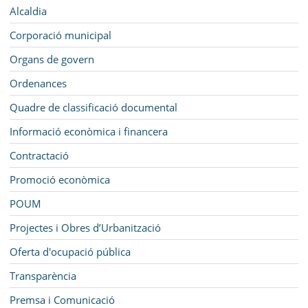
SEU ELECTRÒNICA
Navegació
Alcaldia
BELL-LLOC SOLUCIONA
Corporació municipal
Organs de govern
Ordenances
Quadre de classificació documental
Informació econòmica i financera
Contractació
Promoció econòmica
POUM
Projectes i Obres d’Urbanització
Oferta d'ocupació pública
Transparència
Premsa i Comunicació