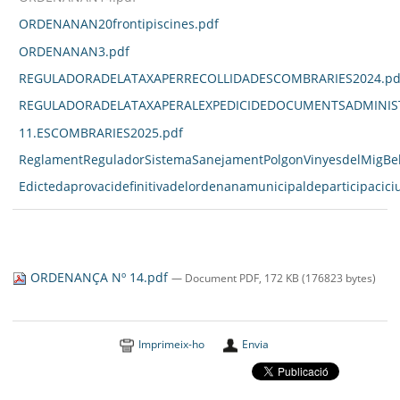
ORDENANAN20frontipiscines.pdf
ORDENANAN3.pdf
REGULADORADELATAXAPERRECOLLIDADESCOMBRARIES2024.pd
REGULADORADELATAXAPERALEXPEDICIDEDOCUMENTSADMINIST
11.ESCOMBRARIES2025.pdf
ReglamentReguladorSistemaSanejamentPolgonVinyesdelMigBell
Edictedaprovacidefinitivadelordenanamunicipaldeparticipacici
ORDENANÇA Nº 14.pdf
— Document PDF, 172 KB (176823 bytes)
Imprimeix-ho
Envia