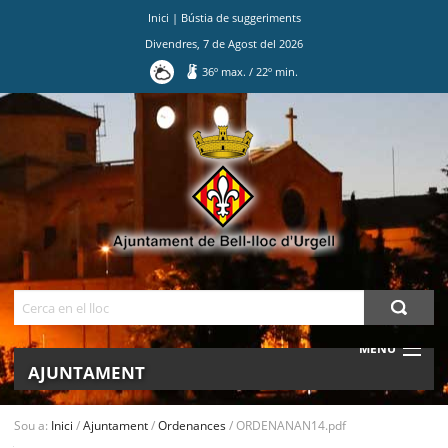
Inici
|
Bústia de suggeriments
Divendres
,
7
de
Agost
del
2026
36
º max.
/
22
º min.
Ves
al
contingut.
|
Salta
a
la
navegació
Cerca
MENU
AJUNTAMENT
MUNICIPI
Sou a:
Inici
/
Ajuntament
/
Ordenances
/
ORDENANAN14.pdf