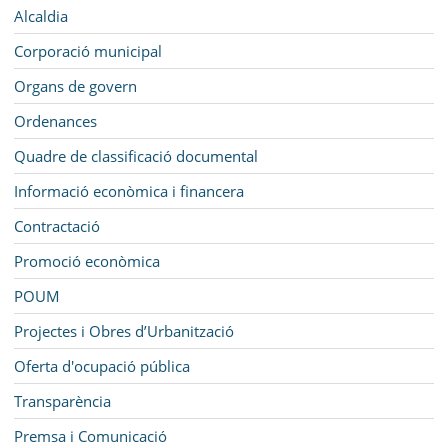
SEU ELECTRÒNICA
Navegació
Alcaldia
BELL-LLOC SOLUCIONA
Corporació municipal
Organs de govern
Ordenances
Quadre de classificació documental
Informació econòmica i financera
Contractació
Promoció econòmica
POUM
Projectes i Obres d’Urbanització
Oferta d'ocupació pública
Transparència
Premsa i Comunicació