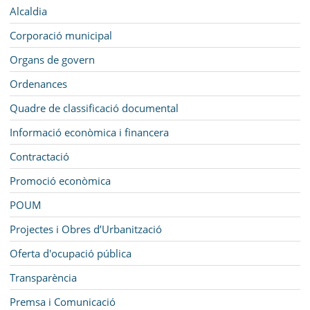
MUNICIPI
Navegació
Alcaldia
SEU ELECTRÒNICA
Corporació municipal
Organs de govern
BELL-LLOC SOLUCIONA
Ordenances
Quadre de classificació documental
Informació econòmica i financera
Contractació
Promoció econòmica
POUM
Projectes i Obres d’Urbanització
Oferta d'ocupació pública
Transparència
Premsa i Comunicació