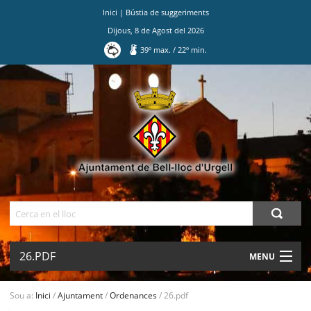
Inici
|
Bústia de suggeriments
Dijous
,
8
de
Agost
del
2026
39
º max.
/
22
º min.
Ves
al
contingut.
|
Salta
a
la
navegació
Cerca
26.PDF
MENU
AJUNTAMENT
Sou a:
Inici
/
Ajuntament
/
Ordenances
/
26.pdf