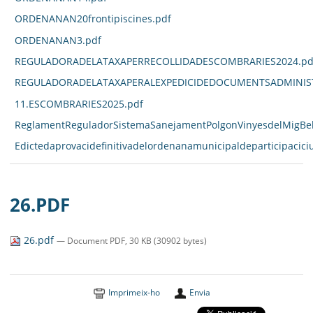
ORDENANAN20frontipiscines.pdf
ORDENANAN3.pdf
REGULADORADELATAXAPERRECOLLIDADESCOMBRARIES2024.pd
REGULADORADELATAXAPERALEXPEDICIDEDOCUMENTSADMINIST
11.ESCOMBRARIES2025.pdf
ReglamentReguladorSistemaSanejamentPolgonVinyesdelMigBell
Edictedaprovacidefinitivadelordenanamunicipaldeparticipacici
26.PDF
26.pdf
— Document PDF, 30 KB (30902 bytes)
Imprimeix-ho
Envia