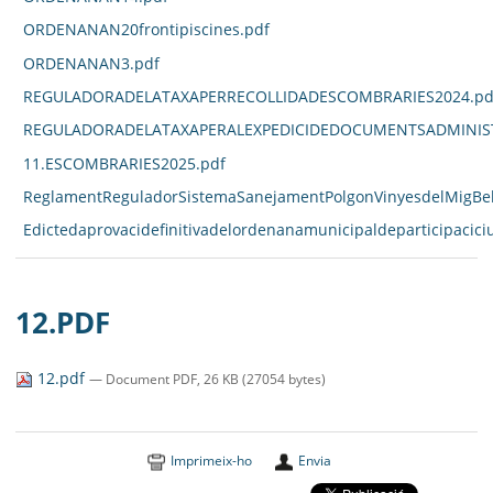
ORDENANAN20frontipiscines.pdf
ORDENANAN3.pdf
REGULADORADELATAXAPERRECOLLIDADESCOMBRARIES2024.pd
REGULADORADELATAXAPERALEXPEDICIDEDOCUMENTSADMINIST
11.ESCOMBRARIES2025.pdf
ReglamentReguladorSistemaSanejamentPolgonVinyesdelMigBell
Edictedaprovacidefinitivadelordenanamunicipaldeparticipacici
12.PDF
12.pdf
— Document PDF, 26 KB (27054 bytes)
Imprimeix-ho
Envia