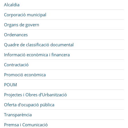
MUNICIPI
Navegació
Alcaldia
SEU ELECTRÒNICA
Corporació municipal
Organs de govern
BELL-LLOC SOLUCIONA
Ordenances
Quadre de classificació documental
Informació econòmica i financera
Contractació
Promoció econòmica
POUM
Projectes i Obres d’Urbanització
Oferta d'ocupació pública
Transparència
Premsa i Comunicació