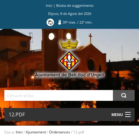
Inici
|
Bústia de suggeriments
Dijous
,
8
de
Agost
del
2026
39
º max.
/
22
º min.
Ves
al
contingut.
|
Salta
a
la
navegació
Cerca
12.PDF
MENU
AJUNTAMENT
Sou a:
Inici
/
Ajuntament
/
Ordenances
/
12.pdf