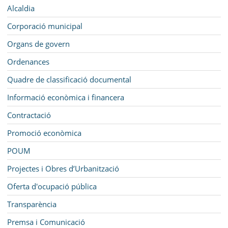
MUNICIPI
Navegació
Alcaldia
SEU ELECTRÒNICA
Corporació municipal
Organs de govern
BELL-LLOC SOLUCIONA
Ordenances
Quadre de classificació documental
Informació econòmica i financera
Contractació
Promoció econòmica
POUM
Projectes i Obres d’Urbanització
Oferta d'ocupació pública
Transparència
Premsa i Comunicació