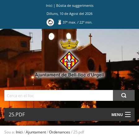
Inici
|
Bústia de suggeriments
Dilluns
,
10
de
Agost
del
2026
37
º max.
/
22
º min.
Ves
al
contingut.
|
Salta
a
la
navegació
Cerca
25.PDF
MENU
AJUNTAMENT
Sou a:
Inici
/
Ajuntament
/
Ordenances
/
25.pdf