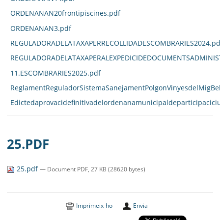
ORDENANAN20frontipiscines.pdf
ORDENANAN3.pdf
REGULADORADELATAXAPERRECOLLIDADESCOMBRARIES2024.pd
REGULADORADELATAXAPERALEXPEDICIDEDOCUMENTSADMINIST
11.ESCOMBRARIES2025.pdf
ReglamentReguladorSistemaSanejamentPolgonVinyesdelMigBell
Edictedaprovacidefinitivadelordenanamunicipaldeparticipacici
25.PDF
25.pdf
— Document PDF, 27 KB (28620 bytes)
Imprimeix-ho
Envia