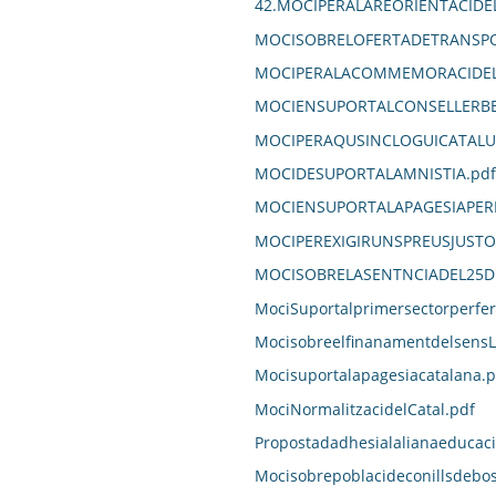
42.MOCIPERALAREORIENTACID
MOCISOBRELOFERTADETRANSPO
MOCIPERALACOMMEMORACIDELD
MOCIENSUPORTALCONSELLERBE
MOCIPERAQUSINCLOGUICATALU
MOCIDESUPORTALAMNISTIA.pdf
MOCIENSUPORTALAPAGESIAPER
MOCIPEREXIGIRUNSPREUSJUST
MOCISOBRELASENTNCIADEL25DE
MociSuportalprimersectorperfe
MocisobreelfinanamentdelsensL
Mocisuportalapagesiacatalana.p
MociNormalitzacidelCatal.pdf
Propostadadhesialalianaeducaci
Mocisobrepoblacideconillsdebos