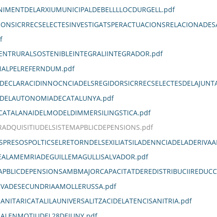
IMENTDELARXIUMUNICIPALDEBELLLLOCDURGELL.pdf
IONSICRRECSELECTESINVESTIGATSPERACTUACIONSRELACIONADES
f
NTRURALSOSTENIBLEINTEGRALIINTEGRADOR.pdf
NALPELREFERNDUM.pdf
DECLARACIDINNOCNCIADELSREGIDORSICRRECSELECTESDELAJUNT
IDELAUTONOMIADECATALUNYA.pdf
ATALANAIDELMODELDIMMERSILINGSTICA.pdf
ADQUISITIUDELSISTEMAPBLICDEPENSIONS.pdf
SPRESOSPOLTICSELRETORNDELSEXILIATSILADENNCIADELADERIVAA
ALAMEMRIADEGUILLEMAGULLISALVADOR.pdf
APBLICDEPENSIONSAMBMAJORCAPACITATDEREDISTRIBUCIIREDUCCI
IVADESECUNDRIAAMOLLERUSSA.pdf
ITARICATALILAUNIVERSALITZACIDELATENCISANITRIA.pdf
NALENMOTIUDEL28DEJUNY.pdf