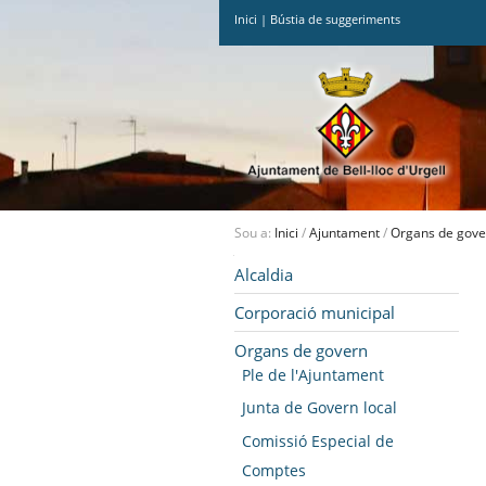
Inici
|
Bústia de suggeriments
Ves
al
contingut.
|
Salta
a
la
navegació
Sou a:
Inici
/
Ajuntament
/
Organs de gove
Navegació
Alcaldia
Corporació municipal
Organs de govern
Ple de l'Ajuntament
Junta de Govern local
Comissió Especial de
Comptes