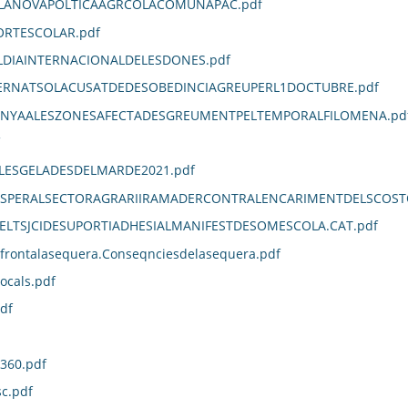
ELANOVAPOLTICAAGRCOLACOMUNAPAC.pdf
RTESCOLAR.pdf
IAINTERNACIONALDELESDONES.pdf
RNATSOLACUSATDEDESOBEDINCIAGREUPERL1DOCTUBRE.pdf
NYAALESZONESAFECTADESGREUMENTPELTEMPORALFILOMENA.pd
LESGELADESDELMARDE2021.pdf
OSPERALSECTORAGRARIIRAMADERCONTRALENCARIMENTDELSCOSTO
LTSJCIDESUPORTIADHESIALMANIFESTDESOMESCOLA.CAT.pdf
rfrontalasequera.Conseqnciesdelasequera.pdf
ocals.pdf
df
360.pdf
c.pdf