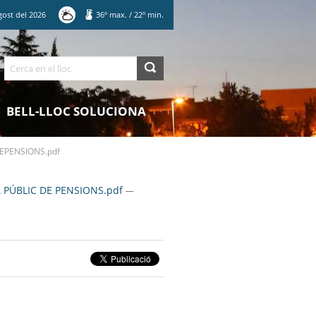
gost
del
2026
36
º max.
/
22
º min.
Cerca
BELL-LLOC SOLUCIONA
EPENSIONS.pdf
 PÚBLIC DE PENSIONS.pdf
—