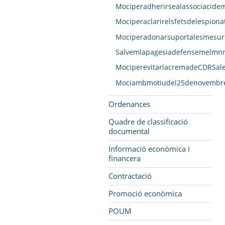
Mociperadherirsealassociacidem
Mociperaclarirelsfetsdelespion
Mociperadonarsuportalesmesure
Salvemlapagesiadefensemelmnr
MociperevitarlacremadeCDRSales
Mociambmotiudel25denovembreDi
Ordenances
Quadre de classificació
documental
Informació econòmica i
financera
Contractació
Promoció econòmica
POUM