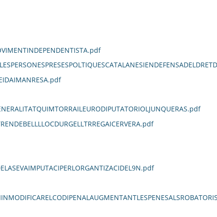
VIMENTINDEPENDENTISTA.pdf
LESPERSONESPRESESPOLTIQUESCATALANESIENDEFENSADELDRETD
EIDAIMANRESA.pdf
ENERALITATQUIMTORRAILEURODIPUTATORIOLJUNQUERAS.pdf
TRENDEBELLLLOCDURGELLTRREGAICERVERA.pdf
LASEVAIMPUTACIPERLORGANTIZACIDEL9N.pdf
NMODIFICARELCODIPENALAUGMENTANTLESPENESALSROBATORISQU