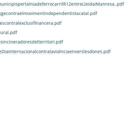
unicipisperlalniadeferrocarrilR12entreLleidaiManresa..pdf
atgecontraelmovimentindependentistacatal.pdf
scontralexclusifinancera.pdf
ural.pdf
incineradoresdelterritori.pdf
aInternacionalcontralaviolnciaenverslesdones.pdf