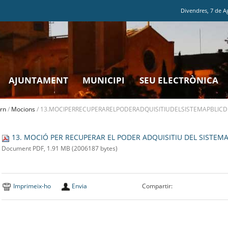
Divendres
,
7
de
A
AJUNTAMENT
MUNICIPI
SEU ELECTRÒNICA
rn
/
Mocions
/
13.MOCIPERRECUPERARELPODERADQUISITIUDELSISTEMAPBLICD
13. MOCIÓ PER RECUPERAR EL PODER ADQUISITIU DEL SISTEMA
Document PDF, 1.91 MB (2006187 bytes)
Imprimeix-ho
Envia
Compartir: