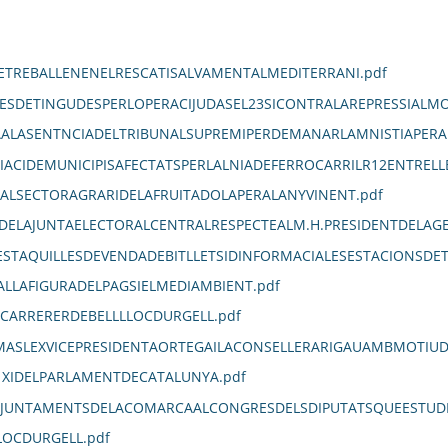
TREBALLENENELRESCATISALVAMENTALMEDITERRANI.pdf
ESDETINGUDESPERLOPERACIJUDASEL23SICONTRALAREPRESSIALMO
TAALASENTNCIADELTRIBUNALSUPREMIPERDEMANARLAMNISTIAPERA
IACIDEMUNICIPISAFECTATSPERLALNIADEFERROCARRILR12ENTRELL
ALSECTORAGRARIDELAFRUITADOLAPERALANYVINENT.pdf
DELAJUNTAELECTORALCENTRALRESPECTEALM.H.PRESIDENTDELAG
STAQUILLESDEVENDADEBITLLETSIDINFORMACIALESESTACIONSDE
LLAFIGURADELPAGSIELMEDIAMBIENT.pdf
LCARRERERDEBELLLLOCDURGELL.pdf
MASLEXVICEPRESIDENTAORTEGAILACONSELLERARIGAUAMBMOTIUDE
1XIDELPARLAMENTDECATALUNYA.pdf
JUNTAMENTSDELACOMARCAALCONGRESDELSDIPUTATSQUEESTUDII
LOCDURGELL.pdf