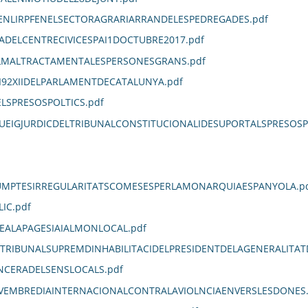
ENLIRPFENELSECTORAGRARIARRANDELESPEDREGADES.pdf
DELCENTRECIVICESPAI1DOCTUBRE2017.pdf
LMALTRACTAMENTALESPERSONESGRANS.pdf
92XIIDELPARLAMENTDECATALUNYA.pdf
LSPRESOSPOLTICS.pdf
UEIGJURDICDELTRIBUNALCONSTITUCIONALIDESUPORTALSPRESOS
SUMPTESIRREGULARITATSCOMESESPERLAMONARQUIAESPANYOLA.p
IC.pdf
TEALAPAGESIAIALMONLOCAL.pdf
LTRIBUNALSUPREMDINHABILITACIDELPRESIDENTDELAGENERALITAT
ANCERADELSENSLOCALS.pdf
EMBREDIAINTERNACIONALCONTRALAVIOLNCIAENVERSLESDONES.