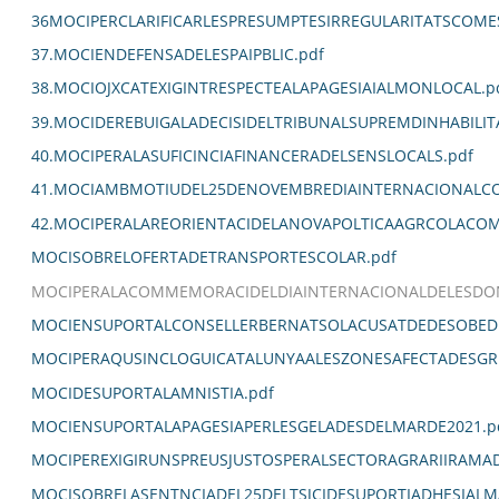
36MOCIPERCLARIFICARLESPRESUMPTESIRREGULARITATSCOM
37.MOCIENDEFENSADELESPAIPBLIC.pdf
38.MOCIOJXCATEXIGINTRESPECTEALAPAGESIAIALMONLOCAL.p
39.MOCIDEREBUIGALADECISIDELTRIBUNALSUPREMDINHABILIT
40.MOCIPERALASUFICINCIAFINANCERADELSENSLOCALS.pdf
41.MOCIAMBMOTIUDEL25DENOVEMBREDIAINTERNACIONALCO
42.MOCIPERALAREORIENTACIDELANOVAPOLTICAAGRCOLACOM
MOCISOBRELOFERTADETRANSPORTESCOLAR.pdf
MOCIPERALACOMMEMORACIDELDIAINTERNACIONALDELESDON
MOCIENSUPORTALCONSELLERBERNATSOLACUSATDEDESOBEDI
MOCIPERAQUSINCLOGUICATALUNYAALESZONESAFECTADESGR
MOCIDESUPORTALAMNISTIA.pdf
MOCIENSUPORTALAPAGESIAPERLESGELADESDELMARDE2021.p
MOCIPEREXIGIRUNSPREUSJUSTOSPERALSECTORAGRARIIRAMA
MOCISOBRELASENTNCIADEL25DELTSJCIDESUPORTIADHESIALM