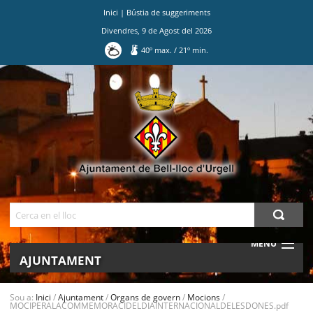
Inici
|
Bústia de suggeriments
Divendres
,
9
de
Agost
del
2026
40
º max.
/
21
º min.
Ves
al
contingut.
|
Salta
a
la
navegació
Cerca
MENU
AJUNTAMENT
MUNICIPI
Sou a:
Inici
/
Ajuntament
/
Organs de govern
/
Mocions
/
MOCIPERALACOMMEMORACIDELDIAINTERNACIONALDELESDONES.pdf