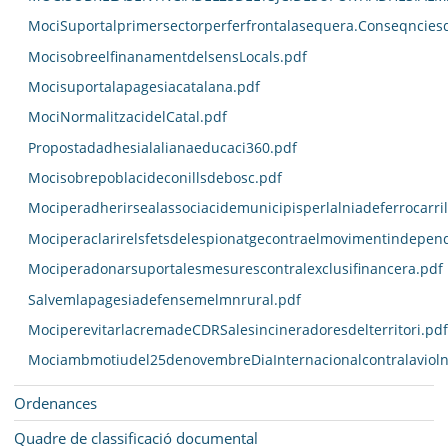
MociSuportalprimersectorperferfrontalasequera.Conseqncies
MocisobreelfinanamentdelsensLocals.pdf
Mocisuportalapagesiacatalana.pdf
MociNormalitzacidelCatal.pdf
Propostadadhesialalianaeducaci360.pdf
Mocisobrepoblacideconillsdebosc.pdf
Mociperadherirsealassociacidemunicipisperlalniadeferrocarri
Mociperaclarirelsfetsdelespionatgecontraelmovimentindepend
Mociperadonarsuportalesmesurescontralexclusifinancera.pdf
Salvemlapagesiadefensemelmnrural.pdf
MociperevitarlacremadeCDRSalesincineradoresdelterritori.pdf
Mociambmotiudel25denovembreDiaInternacionalcontralavioln
Ordenances
Quadre de classificació documental