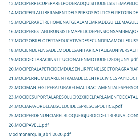
13.MOCIPERRECUPERARELPODERADQUISITIUDELSISTEMAPBLIC
14.MOCIPERLALLIBERAMENTDELSPRESOSPOLTICSELRETORNDEL
15.MOCIPERARETREHOMENATGEALAMEMRIADEGUILLEMAGULL
16.MOCIPERESTABLIRUNSISTEMAPBLICDEPENSIONSAMBMAJORC
17.MOCISOBRELOFERTAEDUCATIVADESECUNDRIAAMOLLERUSS
18.MOCIENDEFENSADELMODELSANITARICATALILAUNIVERSALITZ
19.MOCIDECLARACIINSTITUCIONALENMOTIUDEL28DEJUNY.pdf
20.MOCIPERALAPETICIDEMDULSENLIRPFENELSECTORAGRARIA
21.MOCIPERNOMENARLENTRADADELCENTRECIVICESPAI1DOCT
22.MOCIMANIFESTPERATURARELMALTRACTAMENTALESPERSO
23.MOCIDESUPORTALARESOLUCI92XIIDELPARLAMENTDECATAL
24.MOCIAFAVORDELABSOLUCIDELSPRESOSPOLTICS.pdf
25.MOCIPERDENUNCIARELBLOQUEIGJURDICDELTRIBUNALCON
26.MOCIPAVELL.pdf
Mocimonarquia_abril2020.pdf