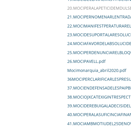
20.MOCIPERALAPETICIDEMDULS
21.MOCIPERNOMENARLENTRADA
22.MOCIMANIFESTPERATURARE
23.MOCIDESUPORTALARESOLUCI
24.MOCIAFAVORDELABSOLUCIDE
25.MOCIPERDENUNCIARELBLOQ
26.MOCIPAVELL.pdf
Mocimonarquia_abril2020.pdf
36MOCIPERCLARIFICARLESPRE
37.MOCIENDEFENSADELESPAIPBL
38.MOCIOJXCATEXIGINTRESPEC
39.MOCIDEREBUIGALADECISIDE
40.MOCIPERALASUFICINCIAFIN
41.MOCIAMBMOTIUDEL25DENOV