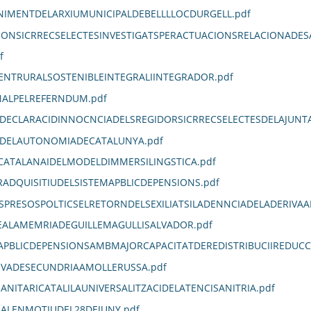
IMENTDELARXIUMUNICIPALDEBELLLLOCDURGELL.pdf
IONSICRRECSELECTESINVESTIGATSPERACTUACIONSRELACIONADES
f
NTRURALSOSTENIBLEINTEGRALIINTEGRADOR.pdf
NALPELREFERNDUM.pdf
DECLARACIDINNOCNCIADELSREGIDORSICRRECSELECTESDELAJUNT
IDELAUTONOMIADECATALUNYA.pdf
ATALANAIDELMODELDIMMERSILINGSTICA.pdf
ADQUISITIUDELSISTEMAPBLICDEPENSIONS.pdf
SPRESOSPOLTICSELRETORNDELSEXILIATSILADENNCIADELADERIVAA
ALAMEMRIADEGUILLEMAGULLISALVADOR.pdf
APBLICDEPENSIONSAMBMAJORCAPACITATDEREDISTRIBUCIIREDUCCI
IVADESECUNDRIAAMOLLERUSSA.pdf
ITARICATALILAUNIVERSALITZACIDELATENCISANITRIA.pdf
NALENMOTIUDEL28DEJUNY.pdf