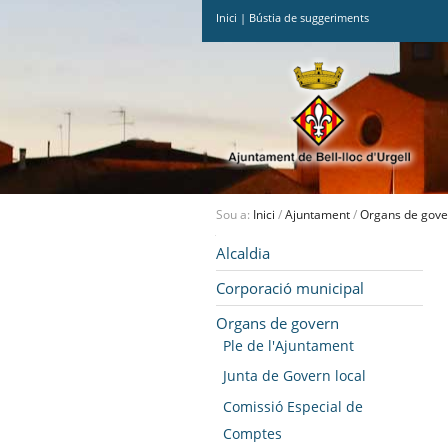
Inici
|
Bústia de suggeriments
Ves
al
contingut.
|
Salta
a
la
navegació
Sou a:
Inici
/
Ajuntament
/
Organs de gove
Navegació
Alcaldia
Corporació municipal
Organs de govern
Ple de l'Ajuntament
Junta de Govern local
Comissió Especial de
Comptes