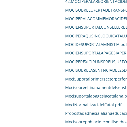
42.MOCIPERALAREORIENTACID
MOCISOBRELOFERTADETRANSPO
MOCIPERALACOMMEMORACIDELD
MOCIENSUPORTALCONSELLERBE
MOCIPERAQUSINCLOGUICATALU
MOCIDESUPORTALAMNISTIA.pdf
MOCIENSUPORTALAPAGESIAPER
MOCIPEREXIGIRUNSPREUSJUST
MOCISOBRELASENTNCIADEL25DE
MociSuportalprimersectorperfe
MocisobreelfinanamentdelsensL
Mocisuportalapagesiacatalana.p
MociNormalitzacidelCatal.pdf
Propostadadhesialalianaeducaci
Mocisobrepoblacideconillsdebos