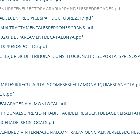
ENLIRPFENELSECTORAGRARIARRANDELESPEDREGADES.pdf
DELCENTRECIVICESPAI1DOCTUBRE2017.pdf
LMALTRACTAMENTALESPERSONESGRANS.pdf
92XIIDELPARLAMENTDECATALUNYA.pdf
LSPRESOSPOLTICS.pdf
UEIGJURDICDELTRIBUNALCONSTITUCIONALIDESUPORTALSPRESOS
SUMPTESIRREGULARITATSCOMESESPERLAMONARQUIAESPANYOLA.p
IC.pdf
TEALAPAGESIAIALMONLOCAL.pdf
LTRIBUNALSUPREMDINHABILITACIDELPRESIDENTDELAGENERALITAT
ANCERADELSENSLOCALS.pdf
EMBREDIAINTERNACIONALCONTRALAVIOLNCIAENVERSLESDONES.