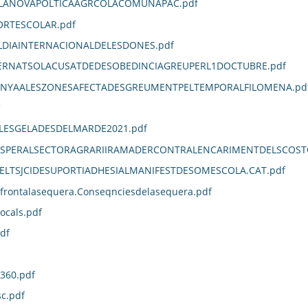
ELANOVAPOLTICAAGRCOLACOMUNAPAC.pdf
RTESCOLAR.pdf
IAINTERNACIONALDELESDONES.pdf
RNATSOLACUSATDEDESOBEDINCIAGREUPERL1DOCTUBRE.pdf
NYAALESZONESAFECTADESGREUMENTPELTEMPORALFILOMENA.pd
LESGELADESDELMARDE2021.pdf
OSPERALSECTORAGRARIIRAMADERCONTRALENCARIMENTDELSCOSTO
LTSJCIDESUPORTIADHESIALMANIFESTDESOMESCOLA.CAT.pdf
rfrontalasequera.Conseqnciesdelasequera.pdf
ocals.pdf
df
360.pdf
c.pdf