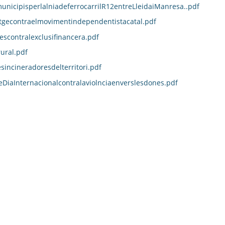
unicipisperlalniadeferrocarrilR12entreLleidaiManresa..pdf
atgecontraelmovimentindependentistacatal.pdf
scontralexclusifinancera.pdf
ural.pdf
incineradoresdelterritori.pdf
aInternacionalcontralaviolnciaenverslesdones.pdf