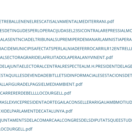
TREBALLENENELRESCATISALVAMENTALMEDITERRANI.pdf
ESDETINGUDESPERLOPERACIJUDASEL23SICONTRALAREPRESSIALMO
TAALASENTNCIADELTRIBUNALSUPREMIPERDEMANARLAMNISTIAPERA
IACIDEMUNICIPISAFECTATSPERLALNIADEFERROCARRILR12ENTRELL
ALSECTORAGRARIDELAFRUITADOLAPERALANYVINENT.pdf
DELAJUNTAELECTORALCENTRALRESPECTEALM.H.PRESIDENTDELAG
STAQUILLESDEVENDADEBITLLETSIDINFORMACIALESESTACIONSDE
LLAFIGURADELPAGSIELMEDIAMBIENT.pdf
LCARRERERDEBELLLLOCDURGELL.pdf
MASLEXVICEPRESIDENTAORTEGAILACONSELLERARIGAUAMBMOTIUDE
1XIDELPARLAMENTDECATALUNYA.pdf
JUNTAMENTSDELACOMARCAALCONGRESDELSDIPUTATSQUEESTUDII
LOCDURGELL.pdf