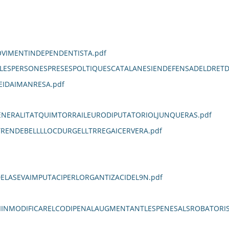
VIMENTINDEPENDENTISTA.pdf
LESPERSONESPRESESPOLTIQUESCATALANESIENDEFENSADELDRETD
EIDAIMANRESA.pdf
ENERALITATQUIMTORRAILEURODIPUTATORIOLJUNQUERAS.pdf
TRENDEBELLLLOCDURGELLTRREGAICERVERA.pdf
LASEVAIMPUTACIPERLORGANTIZACIDEL9N.pdf
NMODIFICARELCODIPENALAUGMENTANTLESPENESALSROBATORISQU