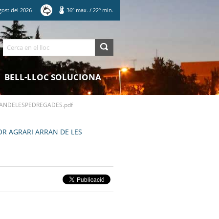
gost
del
2026
36
º max.
/
22
º min.
Cerca
BELL-LLOC SOLUCIONA
RANDELESPEDREGADES.pdf
TOR AGRARI ARRAN DE LES