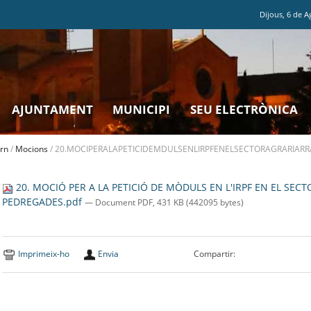
Dijous
,
6
de
A
AJUNTAMENT
MUNICIPI
SEU ELECTRÒNICA
rn
/
Mocions
/
20.MOCIPERALAPETICIDEMDULSENLIRPFENELSECTORAGRARIAR
20. MOCIÓ PER A LA PETICIÓ DE MÒDULS EN L'IRPF EN EL SEC
PEDREGADES.pdf
— Document PDF, 431 KB (442095 bytes)
Imprimeix-ho
Envia
Compartir: