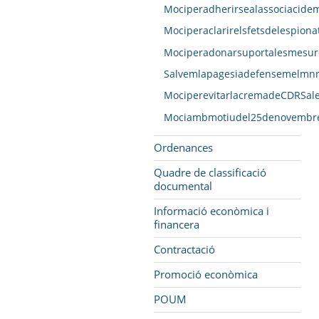
Mociperadherirsealassociacidem
Mociperaclarirelsfetsdelespion
Mociperadonarsuportalesmesure
Salvemlapagesiadefensemelmnr
MociperevitarlacremadeCDRSales
Mociambmotiudel25denovembreDi
Ordenances
Quadre de classificació
documental
Informació econòmica i
financera
Contractació
Promoció econòmica
POUM