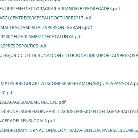
ENLIRPFENELSECTORAGRARIARRANDELESPEDREGADES.pdf
DELCENTRECIVICESPAI1DOCTUBRE2017.pdf
LMALTRACTAMENTALESPERSONESGRANS.pdf
92XIIDELPARLAMENTDECATALUNYA.pdf
LSPRESOSPOLTICS.pdf
UEIGJURDICDELTRIBUNALCONSTITUCIONALIDESUPORTALSPRESOS
SUMPTESIRREGULARITATSCOMESESPERLAMONARQUIAESPANYOLA.p
IC.pdf
TEALAPAGESIAIALMONLOCAL.pdf
LTRIBUNALSUPREMDINHABILITACIDELPRESIDENTDELAGENERALITAT
ANCERADELSENSLOCALS.pdf
EMBREDIAINTERNACIONALCONTRALAVIOLNCIAENVERSLESDONES.