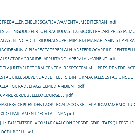
TREBALLENENELRESCATISALVAMENTALMEDITERRANI.pdf
ESDETINGUDESPERLOPERACIJUDASEL23SICONTRALAREPRESSIALMO
TAALASENTNCIADELTRIBUNALSUPREMIPERDEMANARLAMNISTIAPERA
IACIDEMUNICIPISAFECTATSPERLALNIADEFERROCARRILR12ENTRELL
ALSECTORAGRARIDELAFRUITADOLAPERALANYVINENT.pdf
DELAJUNTAELECTORALCENTRALRESPECTEALM.H.PRESIDENTDELAG
STAQUILLESDEVENDADEBITLLETSIDINFORMACIALESESTACIONSDE
LLAFIGURADELPAGSIELMEDIAMBIENT.pdf
LCARRERERDEBELLLLOCDURGELL.pdf
MASLEXVICEPRESIDENTAORTEGAILACONSELLERARIGAUAMBMOTIUDE
1XIDELPARLAMENTDECATALUNYA.pdf
JUNTAMENTSDELACOMARCAALCONGRESDELSDIPUTATSQUEESTUDII
LOCDURGELL.pdf