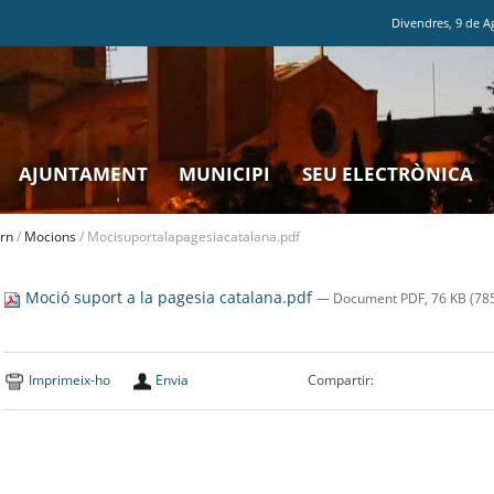
Divendres
,
9
de
A
AJUNTAMENT
MUNICIPI
SEU ELECTRÒNICA
rn
/
Mocions
/
Mocisuportalapagesiacatalana.pdf
Moció suport a la pagesia catalana.pdf
— Document PDF, 76 KB (785
Imprimeix-ho
Envia
Compartir: