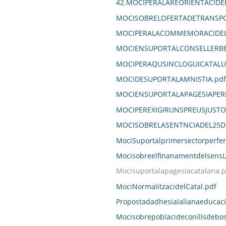
42.MOCIPERALAREORIENTACID
MOCISOBRELOFERTADETRANSPO
MOCIPERALACOMMEMORACIDELD
MOCIENSUPORTALCONSELLERBE
MOCIPERAQUSINCLOGUICATALU
MOCIDESUPORTALAMNISTIA.pdf
MOCIENSUPORTALAPAGESIAPER
MOCIPEREXIGIRUNSPREUSJUST
MOCISOBRELASENTNCIADEL25DE
MociSuportalprimersectorperfe
MocisobreelfinanamentdelsensL
Mocisuportalapagesiacatalana.p
MociNormalitzacidelCatal.pdf
Propostadadhesialalianaeducaci
Mocisobrepoblacideconillsdebos