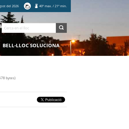
gost
del
2026
40
º max.
/
21
º min.
Cerca
BELL-LLOC SOLUCIONA
78 bytes)