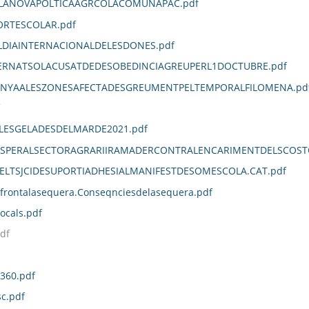
ELANOVAPOLTICAAGRCOLACOMUNAPAC.pdf
RTESCOLAR.pdf
IAINTERNACIONALDELESDONES.pdf
RNATSOLACUSATDEDESOBEDINCIAGREUPERL1DOCTUBRE.pdf
NYAALESZONESAFECTADESGREUMENTPELTEMPORALFILOMENA.pd
LESGELADESDELMARDE2021.pdf
OSPERALSECTORAGRARIIRAMADERCONTRALENCARIMENTDELSCOSTO
LTSJCIDESUPORTIADHESIALMANIFESTDESOMESCOLA.CAT.pdf
rfrontalasequera.Conseqnciesdelasequera.pdf
ocals.pdf
df
360.pdf
c.pdf