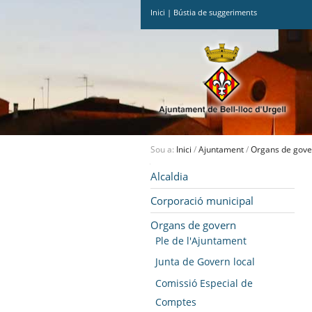
Inici
|
Bústia de suggeriments
Ves
al
contingut.
|
Salta
a
la
navegació
Sou a:
Inici
/
Ajuntament
/
Organs de gove
Navegació
Alcaldia
Corporació municipal
Organs de govern
Ple de l'Ajuntament
Junta de Govern local
Comissió Especial de
Comptes