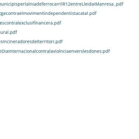
unicipisperlalniadeferrocarrilR12entreLleidaiManresa..pdf
atgecontraelmovimentindependentistacatal.pdf
scontralexclusifinancera.pdf
ural.pdf
incineradoresdelterritori.pdf
aInternacionalcontralaviolnciaenverslesdones.pdf