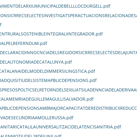
IMENTDELARXIUMUNICIPALDEBELLLLOCDURGELL.pdf
IONSICRRECSELECTESINVESTIGATSPERACTUACIONSRELACIONADES
f
NTRURALSOSTENIBLEINTEGRALIINTEGRADOR.pdf
NALPELREFERNDUM.pdf
DECLARACIDINNOCNCIADELSREGIDORSICRRECSELECTESDELAJUNT
IDELAUTONOMIADECATALUNYA.pdf
ATALANAIDELMODELDIMMERSILINGSTICA.pdf
ADQUISITIUDELSISTEMAPBLICDEPENSIONS.pdf
SPRESOSPOLTICSELRETORNDELSEXILIATSILADENNCIADELADERIVAA
ALAMEMRIADEGUILLEMAGULLISALVADOR.pdf
APBLICDEPENSIONSAMBMAJORCAPACITATDEREDISTRIBUCIIREDUCCI
IVADESECUNDRIAAMOLLERUSSA.pdf
ITARICATALILAUNIVERSALITZACIDELATENCISANITRIA.pdf
NALENMOTIUDEL28DEJUNY.pdf