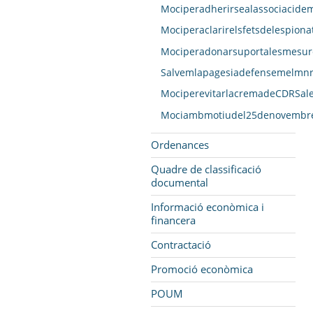
Mociperadherirsealassociacidem
Mociperaclarirelsfetsdelespion
Mociperadonarsuportalesmesure
Salvemlapagesiadefensemelmnr
MociperevitarlacremadeCDRSales
Mociambmotiudel25denovembreDi
Ordenances
Quadre de classificació
documental
Informació econòmica i
financera
Contractació
Promoció econòmica
POUM