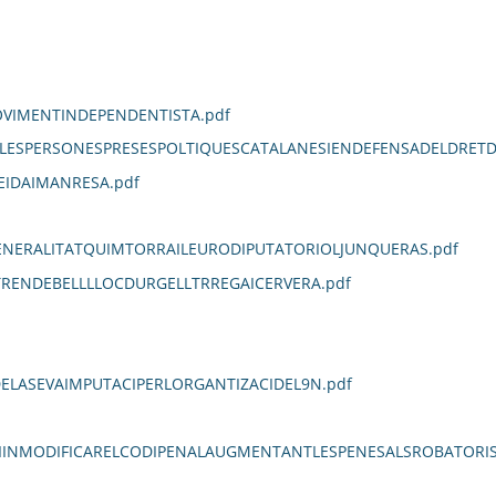
VIMENTINDEPENDENTISTA.pdf
LESPERSONESPRESESPOLTIQUESCATALANESIENDEFENSADELDRETD
EIDAIMANRESA.pdf
ENERALITATQUIMTORRAILEURODIPUTATORIOLJUNQUERAS.pdf
TRENDEBELLLLOCDURGELLTRREGAICERVERA.pdf
LASEVAIMPUTACIPERLORGANTIZACIDEL9N.pdf
NMODIFICARELCODIPENALAUGMENTANTLESPENESALSROBATORISQU