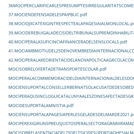
36MOCIPERCLARIFICARLESPRESUMPTESIRREGULARITATSCOM
37.MOCIENDEFENSADELESPAIPBLIC.pdf
38.MOCIOJXCATEXIGINTRESPECTEALAPAGESIAIALMONLOCAL.p
39.MOCIDEREBUIGALADECISIDELTRIBUNALSUPREMDINHABILIT
40.MOCIPERALASUFICINCIAFINANCERADELSENSLOCALS.pdf
41.MOCIAMBMOTIUDEL25DENOVEMBREDIAINTERNACIONALCO
42.MOCIPERALAREORIENTACIDELANOVAPOLTICAAGRCOLACOM
MOCISOBRELOFERTADETRANSPORTESCOLAR.pdf
MOCIPERALACOMMEMORACIDELDIAINTERNACIONALDELESDON
MOCIENSUPORTALCONSELLERBERNATSOLACUSATDEDESOBEDI
MOCIPERAQUSINCLOGUICATALUNYAALESZONESAFECTADESGR
MOCIDESUPORTALAMNISTIA.pdf
MOCIENSUPORTALAPAGESIAPERLESGELADESDELMARDE2021.p
MOCIPEREXIGIRUNSPREUSJUSTOSPERALSECTORAGRARIIRAMA
MOCISOBRELASENTNCIADEL25DELTSJCIDESUPORTIADHESIALM