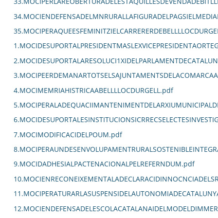
33.MOCIPERLAREOBERTURADELESTAQUILLESDEVENDADEBITLL
34.MOCIENDEFENSADELMNRURALLAFIGURADELPAGSIELMEDIA
35.MOCIPERAQUEESFEMINITZIELCARRERERDEBELLLLOCDURGEL
1.MOCIDESUPORTALPRESIDENTMASLEXVICEPRESIDENTAORTE
2.MOCIDESUPORTALARESOLUCI1XIDELPARLAMENTDECATALUN
3.MOCIPEERDEMANARTOTSELSAJUNTAMENTSDELACOMARCAALC
4.MOCIMEMRIAHISTRICAABELLLLOCDURGELL.pdf
5.MOCIPERALADEQUACIIMANTENIMENTDELARXIUMUNICIPALDE
6.MOCIDESUPORTALESINSTITUCIONSICRRECSELECTESINVEST
7.MOCIMODIFICACIDELPOUM.pdf
8.MOCIPERAUNDESENVOLUPAMENTRURALSOSTENIBLEINTEGRA
9.MOCIDADHESIALPACTENACIONALPELREFERNDUM.pdf
10.MOCIENRECONEIXEMENTALADECLARACIDINNOCNCIADELSR
11.MOCIPERATURARLASUSPENSIDELAUTONOMIADECATALUNYA
12.MOCIENDEFENSADELESCOLACATALANAIDELMODELDIMMERSI