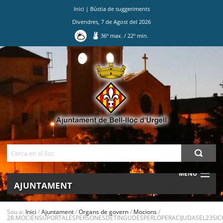
Inici
|
Bústia de suggeriments
Divendres
,
7
de
Agost
del
2026
36
º max.
/
22
º min.
Ves
al
contingut.
|
Salta
a
la
navegació
Cerca
MENU
AJUNTAMENT
MUNICIPI
Sou a:
Inici
/
Ajuntament
/
Organs de govern
/
Mocions
/
28.MOCIENSUPORTALESPERSONESDETINGUDESPERLOPERACIJUDASEL23SIC