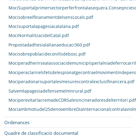
MociSuportalprimersectorperferfrontalasequera.Conseqncies
MocisobreelfinanamentdelsensLocals.pdf
Mocisuportalapagesiacatalana.pdf
MociNormalitzacidelCatal.pdf
Propostadadhesialalianaeducaci360.pdf
Mocisobrepoblacideconillsdebosc.pdf
Mociperadherirsealassociacidemunicipisperlalniadeferrocarri
Mociperaclarirelsfetsdelespionatgecontraelmovimentindepend
Mociperadonarsuportalesmesurescontralexclusifinancera.pdf
Salvemlapagesiadefensemelmnrural.pdf
MociperevitarlacremadeCDRSalesincineradoresdelterritori.pdf
Mociambmotiudel25denovembreDiaInternacionalcontralavioln
Ordenances
Quadre de classificació documental