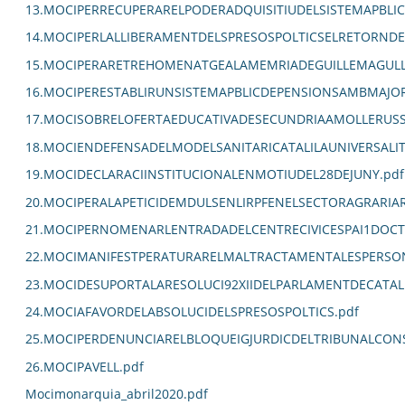
13.MOCIPERRECUPERARELPODERADQUISITIUDELSISTEMAPBLIC
14.MOCIPERLALLIBERAMENTDELSPRESOSPOLTICSELRETORNDEL
15.MOCIPERARETREHOMENATGEALAMEMRIADEGUILLEMAGULL
16.MOCIPERESTABLIRUNSISTEMAPBLICDEPENSIONSAMBMAJORC
17.MOCISOBRELOFERTAEDUCATIVADESECUNDRIAAMOLLERUSS
18.MOCIENDEFENSADELMODELSANITARICATALILAUNIVERSALITZ
19.MOCIDECLARACIINSTITUCIONALENMOTIUDEL28DEJUNY.pdf
20.MOCIPERALAPETICIDEMDULSENLIRPFENELSECTORAGRARIA
21.MOCIPERNOMENARLENTRADADELCENTRECIVICESPAI1DOCT
22.MOCIMANIFESTPERATURARELMALTRACTAMENTALESPERSO
23.MOCIDESUPORTALARESOLUCI92XIIDELPARLAMENTDECATAL
24.MOCIAFAVORDELABSOLUCIDELSPRESOSPOLTICS.pdf
25.MOCIPERDENUNCIARELBLOQUEIGJURDICDELTRIBUNALCON
26.MOCIPAVELL.pdf
Mocimonarquia_abril2020.pdf