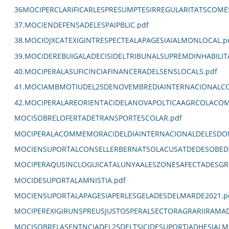
36MOCIPERCLARIFICARLESPRESUMPTESIRREGULARITATSCOM
37.MOCIENDEFENSADELESPAIPBLIC.pdf
38.MOCIOJXCATEXIGINTRESPECTEALAPAGESIAIALMONLOCAL.p
39.MOCIDEREBUIGALADECISIDELTRIBUNALSUPREMDINHABILIT
40.MOCIPERALASUFICINCIAFINANCERADELSENSLOCALS.pdf
41.MOCIAMBMOTIUDEL25DENOVEMBREDIAINTERNACIONALCO
42.MOCIPERALAREORIENTACIDELANOVAPOLTICAAGRCOLACOM
MOCISOBRELOFERTADETRANSPORTESCOLAR.pdf
MOCIPERALACOMMEMORACIDELDIAINTERNACIONALDELESDON
MOCIENSUPORTALCONSELLERBERNATSOLACUSATDEDESOBEDI
MOCIPERAQUSINCLOGUICATALUNYAALESZONESAFECTADESGR
MOCIDESUPORTALAMNISTIA.pdf
MOCIENSUPORTALAPAGESIAPERLESGELADESDELMARDE2021.p
MOCIPEREXIGIRUNSPREUSJUSTOSPERALSECTORAGRARIIRAMA
MOCISOBRELASENTNCIADEL25DELTSJCIDESUPORTIADHESIALM