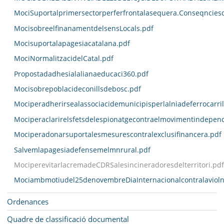
MociSuportalprimersectorperferfrontalasequera.Conseqncies
MocisobreelfinanamentdelsensLocals.pdf
Mocisuportalapagesiacatalana.pdf
MociNormalitzacidelCatal.pdf
Propostadadhesialalianaeducaci360.pdf
Mocisobrepoblacideconillsdebosc.pdf
Mociperadherirsealassociacidemunicipisperlalniadeferrocarri
Mociperaclarirelsfetsdelespionatgecontraelmovimentindepend
Mociperadonarsuportalesmesurescontralexclusifinancera.pdf
Salvemlapagesiadefensemelmnrural.pdf
MociperevitarlacremadeCDRSalesincineradoresdelterritori.pdf
Mociambmotiudel25denovembreDiaInternacionalcontralavioln
Ordenances
Quadre de classificació documental