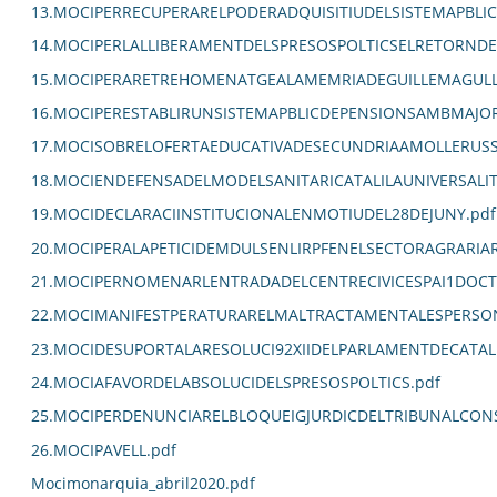
13.MOCIPERRECUPERARELPODERADQUISITIUDELSISTEMAPBLIC
14.MOCIPERLALLIBERAMENTDELSPRESOSPOLTICSELRETORNDEL
15.MOCIPERARETREHOMENATGEALAMEMRIADEGUILLEMAGULL
16.MOCIPERESTABLIRUNSISTEMAPBLICDEPENSIONSAMBMAJORC
17.MOCISOBRELOFERTAEDUCATIVADESECUNDRIAAMOLLERUSS
18.MOCIENDEFENSADELMODELSANITARICATALILAUNIVERSALITZ
19.MOCIDECLARACIINSTITUCIONALENMOTIUDEL28DEJUNY.pdf
20.MOCIPERALAPETICIDEMDULSENLIRPFENELSECTORAGRARIA
21.MOCIPERNOMENARLENTRADADELCENTRECIVICESPAI1DOCT
22.MOCIMANIFESTPERATURARELMALTRACTAMENTALESPERSO
23.MOCIDESUPORTALARESOLUCI92XIIDELPARLAMENTDECATAL
24.MOCIAFAVORDELABSOLUCIDELSPRESOSPOLTICS.pdf
25.MOCIPERDENUNCIARELBLOQUEIGJURDICDELTRIBUNALCON
26.MOCIPAVELL.pdf
Mocimonarquia_abril2020.pdf