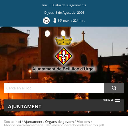
Inici
|
Bústia de suggeriments
Dijous
,
8
de
Agost
del
2026
39
º max.
/
22
º min.
Ves
al
contingut.
|
Salta
a
la
navegació
Cerca
MENU
AJUNTAMENT
MUNICIPI
Sou a:
Inici
/
Ajuntament
/
Organs de govern
/
Mocions
/
MociperevitarlacremadeCDRSalesincineradoresdelterritori.pdf