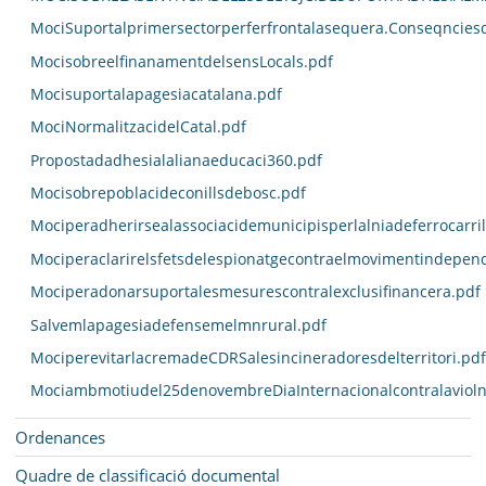
MociSuportalprimersectorperferfrontalasequera.Conseqncies
MocisobreelfinanamentdelsensLocals.pdf
Mocisuportalapagesiacatalana.pdf
MociNormalitzacidelCatal.pdf
Propostadadhesialalianaeducaci360.pdf
Mocisobrepoblacideconillsdebosc.pdf
Mociperadherirsealassociacidemunicipisperlalniadeferrocarri
Mociperaclarirelsfetsdelespionatgecontraelmovimentindepend
Mociperadonarsuportalesmesurescontralexclusifinancera.pdf
Salvemlapagesiadefensemelmnrural.pdf
MociperevitarlacremadeCDRSalesincineradoresdelterritori.pdf
Mociambmotiudel25denovembreDiaInternacionalcontralavioln
Ordenances
Quadre de classificació documental