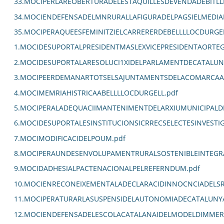
33.MOCIPERLAREOBERTURADELESTAQUILLESDEVENDADEBITLL
34.MOCIENDEFENSADELMNRURALLAFIGURADELPAGSIELMEDIA
35.MOCIPERAQUEESFEMINITZIELCARRERERDEBELLLLOCDURGEL
1.MOCIDESUPORTALPRESIDENTMASLEXVICEPRESIDENTAORTE
2.MOCIDESUPORTALARESOLUCI1XIDELPARLAMENTDECATALUN
3.MOCIPEERDEMANARTOTSELSAJUNTAMENTSDELACOMARCAALC
4.MOCIMEMRIAHISTRICAABELLLLOCDURGELL.pdf
5.MOCIPERALADEQUACIIMANTENIMENTDELARXIUMUNICIPALDE
6.MOCIDESUPORTALESINSTITUCIONSICRRECSELECTESINVEST
7.MOCIMODIFICACIDELPOUM.pdf
8.MOCIPERAUNDESENVOLUPAMENTRURALSOSTENIBLEINTEGRA
9.MOCIDADHESIALPACTENACIONALPELREFERNDUM.pdf
10.MOCIENRECONEIXEMENTALADECLARACIDINNOCNCIADELSR
11.MOCIPERATURARLASUSPENSIDELAUTONOMIADECATALUNYA
12.MOCIENDEFENSADELESCOLACATALANAIDELMODELDIMMERSI