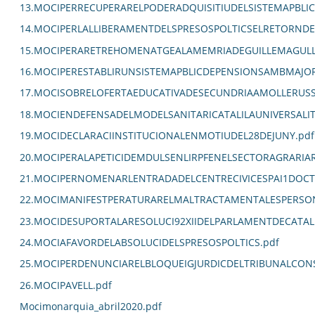
13.MOCIPERRECUPERARELPODERADQUISITIUDELSISTEMAPBLIC
14.MOCIPERLALLIBERAMENTDELSPRESOSPOLTICSELRETORNDEL
15.MOCIPERARETREHOMENATGEALAMEMRIADEGUILLEMAGULL
16.MOCIPERESTABLIRUNSISTEMAPBLICDEPENSIONSAMBMAJORC
17.MOCISOBRELOFERTAEDUCATIVADESECUNDRIAAMOLLERUSS
18.MOCIENDEFENSADELMODELSANITARICATALILAUNIVERSALITZ
19.MOCIDECLARACIINSTITUCIONALENMOTIUDEL28DEJUNY.pdf
20.MOCIPERALAPETICIDEMDULSENLIRPFENELSECTORAGRARIA
21.MOCIPERNOMENARLENTRADADELCENTRECIVICESPAI1DOCT
22.MOCIMANIFESTPERATURARELMALTRACTAMENTALESPERSO
23.MOCIDESUPORTALARESOLUCI92XIIDELPARLAMENTDECATAL
24.MOCIAFAVORDELABSOLUCIDELSPRESOSPOLTICS.pdf
25.MOCIPERDENUNCIARELBLOQUEIGJURDICDELTRIBUNALCON
26.MOCIPAVELL.pdf
Mocimonarquia_abril2020.pdf