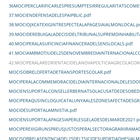
36MOCIPERCLARIFICARLESPRESUMPTESIRREGULARITATSCOM
37.MOCIENDEFENSADELESPAIPBLIC.pdf
38.MOCIOJXCATEXIGINTRESPECTEALAPAGESIAIALMONLOCAL.p
39.MOCIDEREBUIGALADECISIDELTRIBUNALSUPREMDINHABILIT
40.MOCIPERALASUFICINCIAFINANCERADELSENSLOCALS.pdf
41.MOCIAMBMOTIUDEL25DENOVEMBREDIAINTERNACIONALCO
42.MOCIPERALAREORIENTACIDELANOVAPOLTICAAGRCOLACOM
MOCISOBRELOFERTADETRANSPORTESCOLAR.pdf
MOCIPERALACOMMEMORACIDELDIAINTERNACIONALDELESDON
MOCIENSUPORTALCONSELLERBERNATSOLACUSATDEDESOBEDI
MOCIPERAQUSINCLOGUICATALUNYAALESZONESAFECTADESGR
MOCIDESUPORTALAMNISTIA.pdf
MOCIENSUPORTALAPAGESIAPERLESGELADESDELMARDE2021.p
MOCIPEREXIGIRUNSPREUSJUSTOSPERALSECTORAGRARIIRAMA
MOCISOBRELASENTNCIADEL25DELTSJCIDESUPORTIADHESIALM