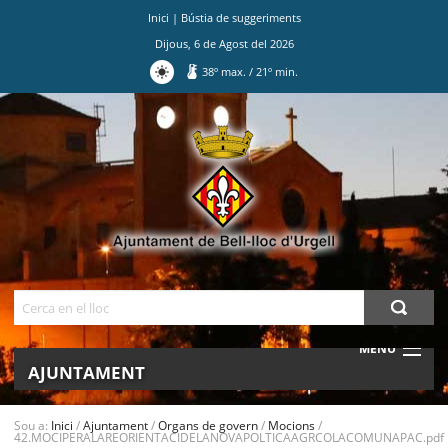
Inici
|
Bústia de suggeriments
Dijous
,
6
de
Agost
del
2026
38
º max.
/
21
º min.
Ves
al
contingut.
|
Salta
a
la
navegació
Cerca
MENU
AJUNTAMENT
MUNICIPI
Sou a:
Inici
/
Ajuntament
/
Organs de govern
/
Mocions
/
42.MOCIPERALAREORIENTACIDELANOVAPOLTICAAGRCOLACOMUNAPAC.pdf