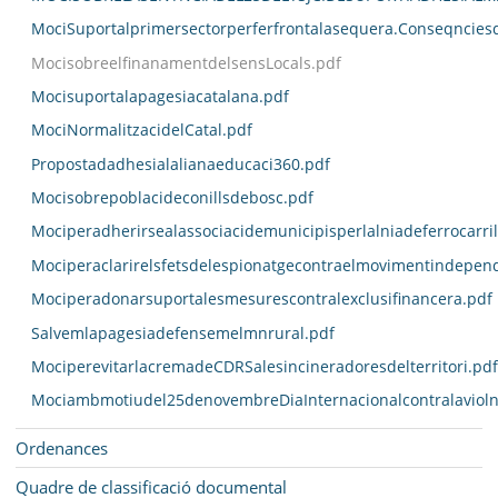
MociSuportalprimersectorperferfrontalasequera.Conseqncies
MocisobreelfinanamentdelsensLocals.pdf
Mocisuportalapagesiacatalana.pdf
MociNormalitzacidelCatal.pdf
Propostadadhesialalianaeducaci360.pdf
Mocisobrepoblacideconillsdebosc.pdf
Mociperadherirsealassociacidemunicipisperlalniadeferrocarri
Mociperaclarirelsfetsdelespionatgecontraelmovimentindepend
Mociperadonarsuportalesmesurescontralexclusifinancera.pdf
Salvemlapagesiadefensemelmnrural.pdf
MociperevitarlacremadeCDRSalesincineradoresdelterritori.pdf
Mociambmotiudel25denovembreDiaInternacionalcontralavioln
Ordenances
Quadre de classificació documental