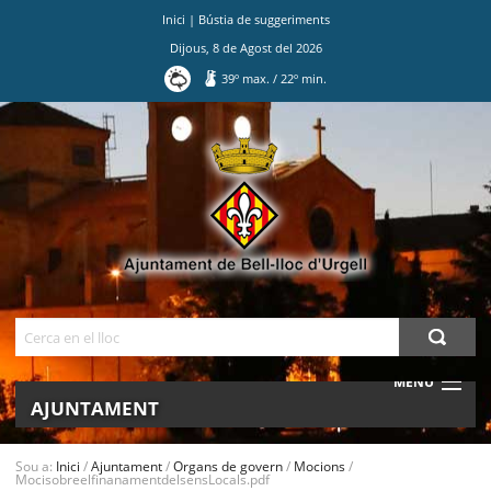
Inici
|
Bústia de suggeriments
Dijous
,
8
de
Agost
del
2026
39
º max.
/
22
º min.
Ves
al
contingut.
|
Salta
a
la
navegació
Cerca
MENU
AJUNTAMENT
MUNICIPI
Sou a:
Inici
/
Ajuntament
/
Organs de govern
/
Mocions
/
MocisobreelfinanamentdelsensLocals.pdf