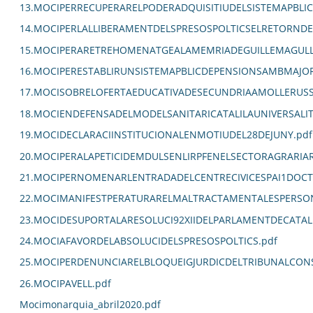
13.MOCIPERRECUPERARELPODERADQUISITIUDELSISTEMAPBLIC
14.MOCIPERLALLIBERAMENTDELSPRESOSPOLTICSELRETORNDEL
15.MOCIPERARETREHOMENATGEALAMEMRIADEGUILLEMAGULL
16.MOCIPERESTABLIRUNSISTEMAPBLICDEPENSIONSAMBMAJORC
17.MOCISOBRELOFERTAEDUCATIVADESECUNDRIAAMOLLERUSS
18.MOCIENDEFENSADELMODELSANITARICATALILAUNIVERSALITZ
19.MOCIDECLARACIINSTITUCIONALENMOTIUDEL28DEJUNY.pdf
20.MOCIPERALAPETICIDEMDULSENLIRPFENELSECTORAGRARIA
21.MOCIPERNOMENARLENTRADADELCENTRECIVICESPAI1DOCT
22.MOCIMANIFESTPERATURARELMALTRACTAMENTALESPERSO
23.MOCIDESUPORTALARESOLUCI92XIIDELPARLAMENTDECATAL
24.MOCIAFAVORDELABSOLUCIDELSPRESOSPOLTICS.pdf
25.MOCIPERDENUNCIARELBLOQUEIGJURDICDELTRIBUNALCON
26.MOCIPAVELL.pdf
Mocimonarquia_abril2020.pdf