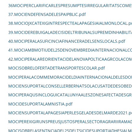
36MOCIPERCLARIFICARLESPRESUMPTESIRREGULARITATSCOM
37.MOCIENDEFENSADELESPAIPBLIC.pdf
38.MOCIOJXCATEXIGINTRESPECTEALAPAGESIAIALMONLOCAL.p
39.MOCIDEREBUIGALADECISIDELTRIBUNALSUPREMDINHABILIT
40.MOCIPERALASUFICINCIAFINANCERADELSENSLOCALS.pdf
41.MOCIAMBMOTIUDEL25DENOVEMBREDIAINTERNACIONALCO
42.MOCIPERALAREORIENTACIDELANOVAPOLTICAAGRCOLACOM
MOCISOBRELOFERTADETRANSPORTESCOLAR.pdf
MOCIPERALACOMMEMORACIDELDIAINTERNACIONALDELESDON
MOCIENSUPORTALCONSELLERBERNATSOLACUSATDEDESOBEDI
MOCIPERAQUSINCLOGUICATALUNYAALESZONESAFECTADESGR
MOCIDESUPORTALAMNISTIA.pdf
MOCIENSUPORTALAPAGESIAPERLESGELADESDELMARDE2021.p
MOCIPEREXIGIRUNSPREUSJUSTOSPERALSECTORAGRARIIRAMA
MOCISOBRELASENTNCIADEL25DELTSJCIDESUPORTIADHESIALM