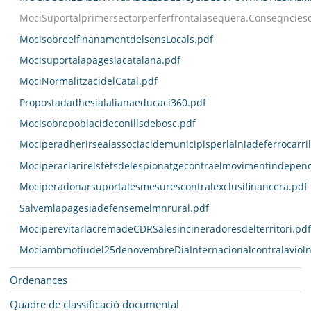
MociSuportalprimersectorperferfrontalasequera.Conseqncies
MocisobreelfinanamentdelsensLocals.pdf
Mocisuportalapagesiacatalana.pdf
MociNormalitzacidelCatal.pdf
Propostadadhesialalianaeducaci360.pdf
Mocisobrepoblacideconillsdebosc.pdf
Mociperadherirsealassociacidemunicipisperlalniadeferrocarri
Mociperaclarirelsfetsdelespionatgecontraelmovimentindepend
Mociperadonarsuportalesmesurescontralexclusifinancera.pdf
Salvemlapagesiadefensemelmnrural.pdf
MociperevitarlacremadeCDRSalesincineradoresdelterritori.pdf
Mociambmotiudel25denovembreDiaInternacionalcontralavioln
Ordenances
Quadre de classificació documental