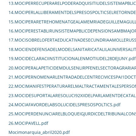
13.MOCIPERRECUPERARELPODERADQUISITIUDELSISTEMAPBLIC
14.MOCIPERLALLIBERAMENTDELSPRESOSPOLTICSELRETORNDEL
15.MOCIPERARETREHOMENATGEALAMEMRIADEGUILLEMAGULL
16.MOCIPERESTABLIRUNSISTEMAPBLICDEPENSIONSAMBMAJORC
17.MOCISOBRELOFERTAEDUCATIVADESECUNDRIAAMOLLERUSS
18.MOCIENDEFENSADELMODELSANITARICATALILAUNIVERSALITZ
19.MOCIDECLARACIINSTITUCIONALENMOTIUDEL28DEJUNY.pdf
20.MOCIPERALAPETICIDEMDULSENLIRPFENELSECTORAGRARIA
21.MOCIPERNOMENARLENTRADADELCENTRECIVICESPAI1DOCT
22.MOCIMANIFESTPERATURARELMALTRACTAMENTALESPERSO
23.MOCIDESUPORTALARESOLUCI92XIIDELPARLAMENTDECATAL
24.MOCIAFAVORDELABSOLUCIDELSPRESOSPOLTICS.pdf
25.MOCIPERDENUNCIARELBLOQUEIGJURDICDELTRIBUNALCON
26.MOCIPAVELL.pdf
Mocimonarquia_abril2020.pdf