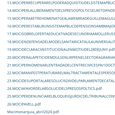
13.MOCIPERRECUPERARELPODERADQUISITIUDELSISTEMAPBLIC
14.MOCIPERLALLIBERAMENTDELSPRESOSPOLTICSELRETORNDEL
15.MOCIPERARETREHOMENATGEALAMEMRIADEGUILLEMAGULL
16.MOCIPERESTABLIRUNSISTEMAPBLICDEPENSIONSAMBMAJORC
17.MOCISOBRELOFERTAEDUCATIVADESECUNDRIAAMOLLERUSS
18.MOCIENDEFENSADELMODELSANITARICATALILAUNIVERSALITZ
19.MOCIDECLARACIINSTITUCIONALENMOTIUDEL28DEJUNY.pdf
20.MOCIPERALAPETICIDEMDULSENLIRPFENELSECTORAGRARIA
21.MOCIPERNOMENARLENTRADADELCENTRECIVICESPAI1DOCT
22.MOCIMANIFESTPERATURARELMALTRACTAMENTALESPERSO
23.MOCIDESUPORTALARESOLUCI92XIIDELPARLAMENTDECATAL
24.MOCIAFAVORDELABSOLUCIDELSPRESOSPOLTICS.pdf
25.MOCIPERDENUNCIARELBLOQUEIGJURDICDELTRIBUNALCON
26.MOCIPAVELL.pdf
Mocimonarquia_abril2020.pdf