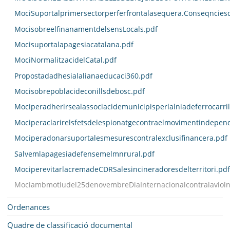
MociSuportalprimersectorperferfrontalasequera.Conseqncies
MocisobreelfinanamentdelsensLocals.pdf
Mocisuportalapagesiacatalana.pdf
MociNormalitzacidelCatal.pdf
Propostadadhesialalianaeducaci360.pdf
Mocisobrepoblacideconillsdebosc.pdf
Mociperadherirsealassociacidemunicipisperlalniadeferrocarri
Mociperaclarirelsfetsdelespionatgecontraelmovimentindepend
Mociperadonarsuportalesmesurescontralexclusifinancera.pdf
Salvemlapagesiadefensemelmnrural.pdf
MociperevitarlacremadeCDRSalesincineradoresdelterritori.pdf
Mociambmotiudel25denovembreDiaInternacionalcontralavioln
Ordenances
Quadre de classificació documental