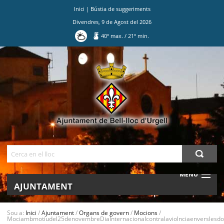
Inici
|
Bústia de suggeriments
Divendres
,
9
de
Agost
del
2026
40
º max.
/
21
º min.
Ves
al
contingut.
|
Salta
a
la
navegació
Cerca
MENU
AJUNTAMENT
MUNICIPI
Sou a:
Inici
/
Ajuntament
/
Organs de govern
/
Mocions
/
Mociambmotiudel25denovembreDiaInternacionalcontralaviolnciaenverslesdo