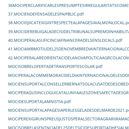
36MOCIPERCLARIFICARLESPRESUMPTESIRREGULARITATSCOM
37.MOCIENDEFENSADELESPAIPBLIC.pdf
38.MOCIOJXCATEXIGINTRESPECTEALAPAGESIAIALMONLOCAL.p
39.MOCIDEREBUIGALADECISIDELTRIBUNALSUPREMDINHABILIT
40.MOCIPERALASUFICINCIAFINANCERADELSENSLOCALS.pdf
41.MOCIAMBMOTIUDEL25DENOVEMBREDIAINTERNACIONALCO
42.MOCIPERALAREORIENTACIDELANOVAPOLTICAAGRCOLACOM
MOCISOBRELOFERTADETRANSPORTESCOLAR.pdf
MOCIPERALACOMMEMORACIDELDIAINTERNACIONALDELESDON
MOCIENSUPORTALCONSELLERBERNATSOLACUSATDEDESOBEDI
MOCIPERAQUSINCLOGUICATALUNYAALESZONESAFECTADESGR
MOCIDESUPORTALAMNISTIA.pdf
MOCIENSUPORTALAPAGESIAPERLESGELADESDELMARDE2021.p
MOCIPEREXIGIRUNSPREUSJUSTOSPERALSECTORAGRARIIRAMA
MOCISOBRELASENTNCIADEL25DELTSJCIDESUPORTIADHESIALM