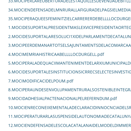
33.MOCIPERLAREOBERTURADELESTAQUILLESDEVENDADEBITLL
34.MOCIENDEFENSADELMNRURALLAFIGURADELPAGSIELMEDIA
35.MOCIPERAQUEESFEMINITZIELCARRERERDEBELLLLOCDURGEL
1.MOCIDESUPORTALPRESIDENTMASLEXVICEPRESIDENTAORTE
2.MOCIDESUPORTALARESOLUCI1XIDELPARLAMENTDECATALUN
3.MOCIPEERDEMANARTOTSELSAJUNTAMENTSDELACOMARCAALC
4.MOCIMEMRIAHISTRICAABELLLLOCDURGELL.pdf
5.MOCIPERALADEQUACIIMANTENIMENTDELARXIUMUNICIPALDE
6.MOCIDESUPORTALESINSTITUCIONSICRRECSELECTESINVEST
7.MOCIMODIFICACIDELPOUM.pdf
8.MOCIPERAUNDESENVOLUPAMENTRURALSOSTENIBLEINTEGRA
9.MOCIDADHESIALPACTENACIONALPELREFERNDUM.pdf
10.MOCIENRECONEIXEMENTALADECLARACIDINNOCNCIADELSR
11.MOCIPERATURARLASUSPENSIDELAUTONOMIADECATALUNYA
12.MOCIENDEFENSADELESCOLACATALANAIDELMODELDIMMERSI