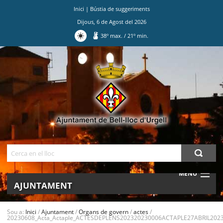
Inici
|
Bústia de suggeriments
Dijous
,
6
de
Agost
del
2026
38
º max.
/
21
º min.
Ves
al
contingut.
|
Salta
a
la
navegació
Cerca
MENU
AJUNTAMENT
MUNICIPI
Sou a:
Inici
/
Ajuntament
/
Organs de govern
/
actes
/
20230608_Acta_Actaple_ACTESDEPLENS202320230006ACTAPLE27ABRIL2023