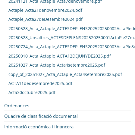
20241121_Acta_Actaple_Acta7denovembre.pdf
Actaple_Acta21denovembre2024.pdf
Actaple_Acta27deDesembre2024.pdf
20250528_Acta_Actaple_ACTESDEPLENS202520250002ActaPled
20250528_Unsaltres_ACTESDEPLENS202520250001ActaPle27ma
20250724_Acta_Actaple_ACTESDEPLENS202520250003ActaPle8
20250910_Acta_Actaple_ACTA12DEJUNYDE2025.pdf
20251027_Acta_Actaple_Acta4setembre2025.pdf
copy_of_20251027_Acta_Actaple_Acta4setembre2025.pdf
ACTA11dedesembrede2025.pdf
Acta30octubre2025.pdf
Ordenances
Quadre de classificació documental
Informació econòmica i financera