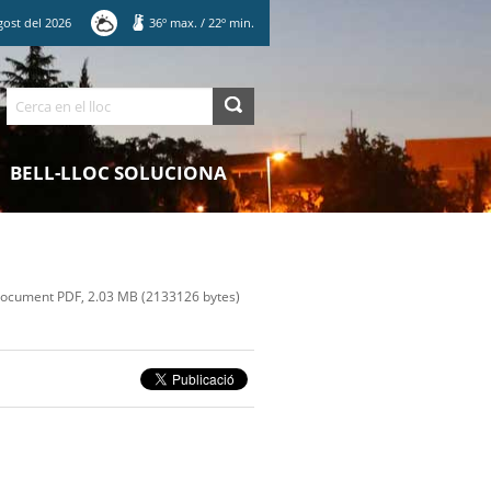
gost
del
2026
36
º max.
/
22
º min.
Cerca
BELL-LLOC SOLUCIONA
ocument PDF, 2.03 MB (2133126 bytes)