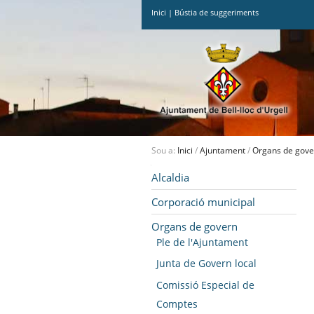
Inici
|
Bústia de suggeriments
Ves
al
contingut.
|
Salta
a
la
navegació
Sou a:
Inici
/
Ajuntament
/
Organs de gove
Navegació
Alcaldia
Corporació municipal
Organs de govern
Ple de l'Ajuntament
Junta de Govern local
Comissió Especial de
Comptes