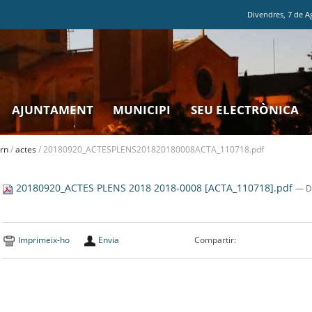
Divendres
,
7
de
A
AJUNTAMENT
MUNICIPI
SEU ELECTRÒNICA
rn
/
actes
/
20180920_ACTESPLENS201820180008ACTA_110718.pdf
20180920_ACTES PLENS 2018 2018-0008 [ACTA_110718].pdf
— D
Imprimeix-ho
Envia
Compartir: