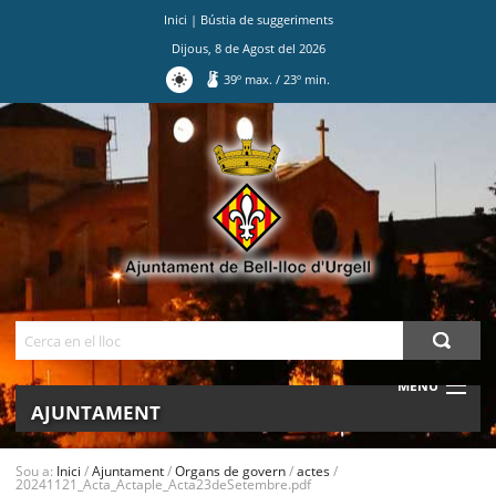
Inici
|
Bústia de suggeriments
Dijous
,
8
de
Agost
del
2026
39
º max.
/
23
º min.
Ves
al
contingut.
|
Salta
a
la
navegació
Cerca
MENU
AJUNTAMENT
MUNICIPI
Sou a:
Inici
/
Ajuntament
/
Organs de govern
/
actes
/
20241121_Acta_Actaple_Acta23deSetembre.pdf