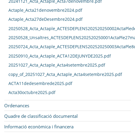
20241121_Acta_Actaple_Acta7denovembre.pdf
Actaple_Acta21denovembre2024.pdf
Actaple_Acta27deDesembre2024.pdf
20250528_Acta_Actaple_ACTESDEPLENS202520250002ActaPled
20250528_Unsaltres_ACTESDEPLENS202520250001ActaPle27ma
20250724_Acta_Actaple_ACTESDEPLENS202520250003ActaPle8
20250910_Acta_Actaple_ACTA12DEJUNYDE2025.pdf
20251027_Acta_Actaple_Acta4setembre2025.pdf
copy_of_20251027_Acta_Actaple_Acta4setembre2025.pdf
ACTA11dedesembrede2025.pdf
Acta30octubre2025.pdf
Ordenances
Quadre de classificació documental
Informació econòmica i financera