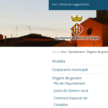
Inici
|
Bústia de suggeriments
Ves
al
contingut.
|
Salta
a
la
navegació
Sou a:
Inici
/
Ajuntament
/
Organs de gove
Navegació
Alcaldia
Corporació municipal
Organs de govern
Ple de l'Ajuntament
Junta de Govern local
Comissió Especial de
Comptes