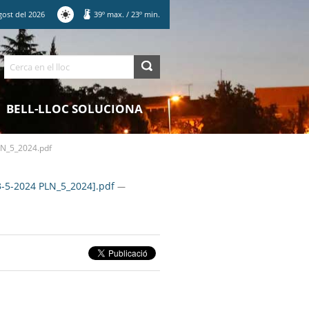
gost
del
2026
39
º max.
/
23
º min.
Cerca
BELL-LLOC SOLUCIONA
N_5_2024.pdf
3-5-2024 PLN_5_2024].pdf
—