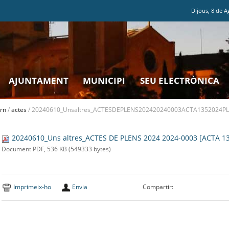
Dijous
,
8
de
A
AJUNTAMENT
MUNICIPI
SEU ELECTRÒNICA
rn
/
actes
/
20240610_Unsaltres_ACTESDEPLENS202420240003ACTA1352024PL
20240610_Uns altres_ACTES DE PLENS 2024 2024-0003 [ACTA 1
Document PDF, 536 KB (549333 bytes)
Imprimeix-ho
Envia
Compartir: