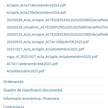
Actaple_Acta21denovembre2024.pdf
Actaple_Acta27deDesembre2024.pdf
20250528_Acta_Actaple_ACTESDEPLENS202520250002ActaPled
20250528_Unsaltres_ACTESDEPLENS202520250001ActaPle27ma
20250724_Acta_Actaple_ACTESDEPLENS202520250003ActaPle8
20250910_Acta_Actaple_ACTA12DEJUNYDE2025.pdf
20251027_Acta_Actaple_Acta4setembre2025.pdf
copy_of_20251027_Acta_Actaple_Acta4setembre2025.pdf
ACTA11dedesembrede2025.pdf
Acta30octubre2025.pdf
Ordenances
Quadre de classificació documental
Informació econòmica i financera
Contractació