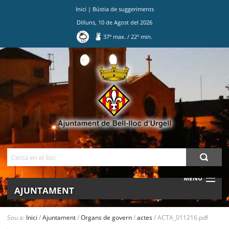
Inici
|
Bústia de suggeriments
Dilluns
,
10
de
Agost
del
2026
37
º max.
/
22
º min.
Ves
al
contingut.
|
Salta
a
la
navegació
Cerca
MENU
AJUNTAMENT
MUNICIPI
Sou a:
Inici
/
Ajuntament
/
Organs de govern
/
actes
/
ACTA_011216.pdf