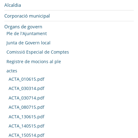
SEU ELECTRÒNICA
Navegació
Alcaldia
BELL-LLOC SOLUCIONA
Corporació municipal
Organs de govern
Ple de l'Ajuntament
Junta de Govern local
Comissió Especial de Comptes
Registre de mocions al ple
actes
ACTA_010615.pdf
ACTA_030314.pdf
ACTA_030714.pdf
ACTA_080715.pdf
ACTA_130615.pdf
ACTA_140515.pdf
ACTA_150514.pdf