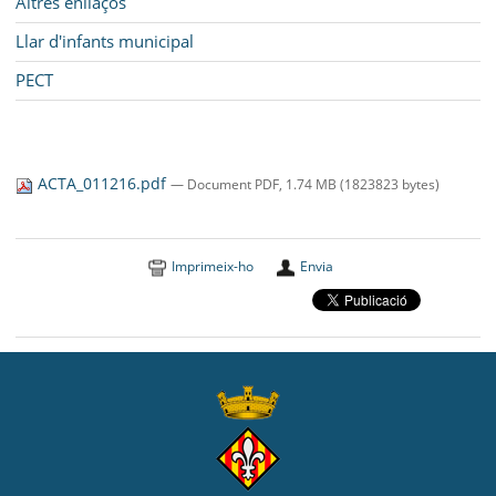
Altres enllaços
Llar d'infants municipal
PECT
ACTA_011216.pdf
— Document PDF, 1.74 MB (1823823 bytes)
Imprimeix-ho
Envia