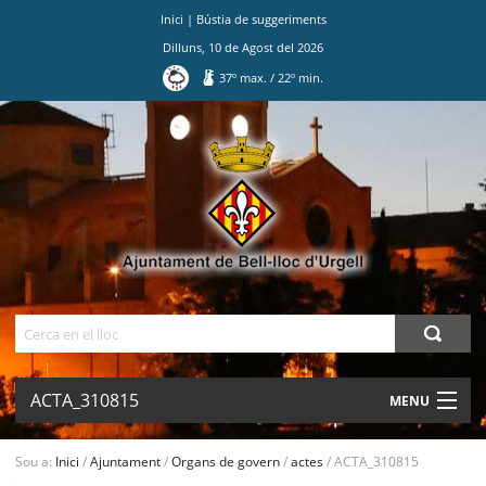
Inici
|
Bústia de suggeriments
Dilluns
,
10
de
Agost
del
2026
37
º max.
/
22
º min.
Ves
al
contingut.
|
Salta
a
la
navegació
Cerca
ACTA_310815
MENU
AJUNTAMENT
Sou a:
Inici
/
Ajuntament
/
Organs de govern
/
actes
/
ACTA_310815