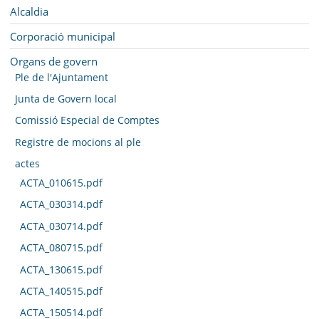
MUNICIPI
Navegació
Alcaldia
SEU ELECTRÒNICA
Corporació municipal
Organs de govern
BELL-LLOC SOLUCIONA
Ple de l'Ajuntament
Junta de Govern local
Comissió Especial de Comptes
Registre de mocions al ple
actes
ACTA_010615.pdf
ACTA_030314.pdf
ACTA_030714.pdf
ACTA_080715.pdf
ACTA_130615.pdf
ACTA_140515.pdf
ACTA_150514.pdf