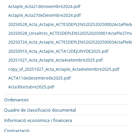
Actaple_Acta21denovembre2024.pdf
Actaple_Acta27deDesembre2024.pdf
20250528_Acta_Actaple_ACTESDEPLENS202520250002ActaPled
20250528_Unsaltres_ACTESDEPLENS202520250001ActaPle27ma
20250724_Acta_Actaple_ACTESDEPLENS202520250003ActaPle8
20250910_Acta_Actaple_ACTA12DEJUNYDE2025.pdf
20251027_Acta_Actaple_Acta4setembre2025.pdf
copy_of_20251027_Acta_Actaple_Acta4setembre2025.pdf
ACTA11dedesembrede2025.pdf
Acta30octubre2025.pdf
Ordenances
Quadre de classificació documental
Informació econòmica i financera
Contractació