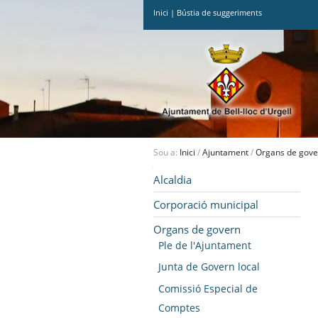
Inici
|
Bústia de suggeriments
Ves
al
contingut.
|
Salta
a
la
navegació
Sou a:
Inici
/
Ajuntament
/
Organs de gove
Navegació
Alcaldia
Corporació municipal
Organs de govern
Ple de l'Ajuntament
Junta de Govern local
Comissió Especial de
Comptes