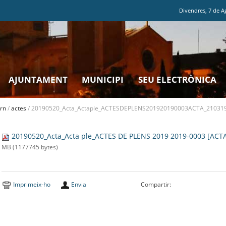
Divendres
,
7
de
A
AJUNTAMENT
MUNICIPI
SEU ELECTRÒNICA
rn
/
actes
/
20190520_Acta_Actaple_ACTESDEPLENS201920190003ACTA_210319
20190520_Acta_Acta ple_ACTES DE PLENS 2019 2019-0003 [ACT
MB (1177745 bytes)
Imprimeix-ho
Envia
Compartir: