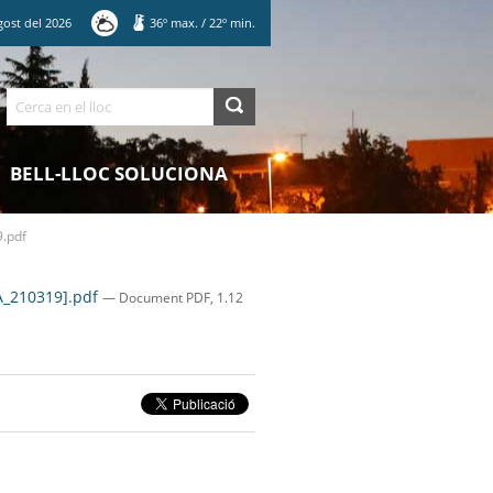
gost
del
2026
36
º max.
/
22
º min.
Cerca
BELL-LLOC SOLUCIONA
.pdf
A_210319].pdf
— Document PDF, 1.12