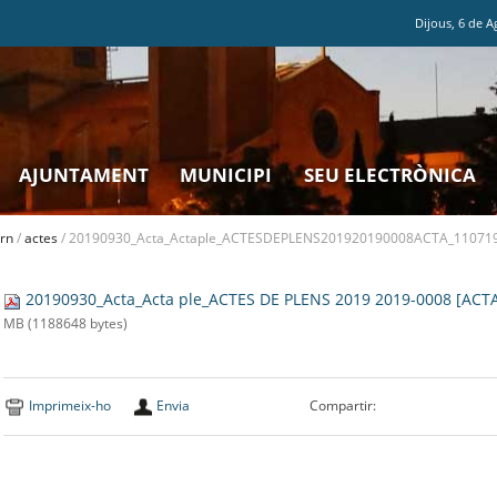
Dijous
,
6
de
A
AJUNTAMENT
MUNICIPI
SEU ELECTRÒNICA
rn
/
actes
/
20190930_Acta_Actaple_ACTESDEPLENS201920190008ACTA_110719
20190930_Acta_Acta ple_ACTES DE PLENS 2019 2019-0008 [ACT
MB (1188648 bytes)
Imprimeix-ho
Envia
Compartir: