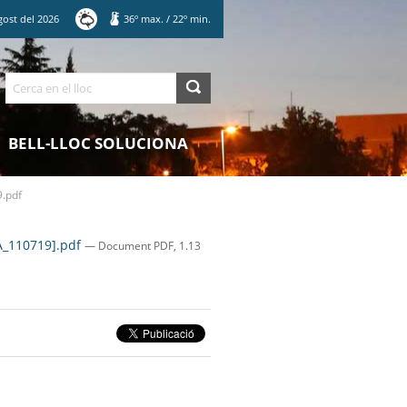
gost
del
2026
36
º max.
/
22
º min.
Cerca
BELL-LLOC SOLUCIONA
.pdf
A_110719].pdf
— Document PDF, 1.13