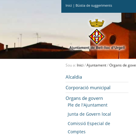
Inici
|
Bústia de suggeriments
Ves
al
contingut.
|
Salta
a
la
navegació
Sou a:
Inici
/
Ajuntament
/
Organs de gove
Navegació
Alcaldia
Corporació municipal
Organs de govern
Ple de l'Ajuntament
Junta de Govern local
Comissió Especial de
Comptes