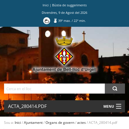
Inici
|
Bústia de suggeriments
Divendres
,
9
de
Agost
del
2026
39
º max.
/
22
º min.
Ves
al
contingut.
|
Salta
a
la
navegació
Cerca
ACTA_280414.PDF
MENU
AJUNTAMENT
Sou a:
Inici
/
Ajuntament
/
Organs de govern
/
actes
/
ACTA_280414.pdf