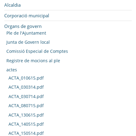
MUNICIPI
Navegació
Alcaldia
SEU ELECTRÒNICA
Corporació municipal
Organs de govern
BELL-LLOC SOLUCIONA
Ple de l'Ajuntament
Junta de Govern local
Comissió Especial de Comptes
Registre de mocions al ple
actes
ACTA_010615.pdf
ACTA_030314.pdf
ACTA_030714.pdf
ACTA_080715.pdf
ACTA_130615.pdf
ACTA_140515.pdf
ACTA_150514.pdf