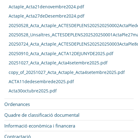
Actaple_Acta21denovembre2024.pdf
Actaple_Acta27deDesembre2024.pdf
20250528_Acta_Actaple_ACTESDEPLENS202520250002ActaPled
20250528_Unsaltres_ACTESDEPLENS202520250001ActaPle27ma
20250724_Acta_Actaple_ACTESDEPLENS202520250003ActaPle8
20250910_Acta_Actaple_ACTA12DEJUNYDE2025.pdf
20251027_Acta_Actaple_Acta4setembre2025.pdf
copy_of_20251027_Acta_Actaple_Acta4setembre2025.pdf
ACTA11dedesembrede2025.pdf
Acta30octubre2025.pdf
Ordenances
Quadre de classificació documental
Informació econòmica i financera
Contractació