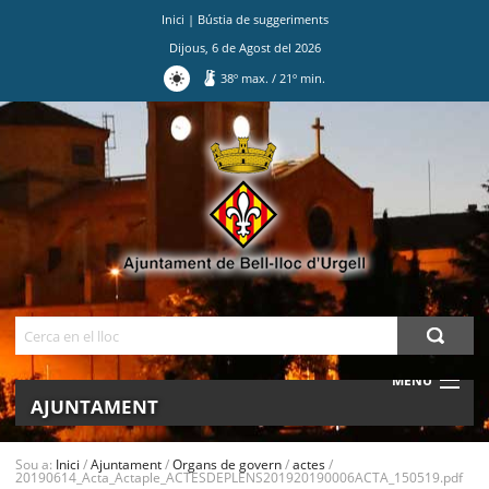
Inici
|
Bústia de suggeriments
Dijous
,
6
de
Agost
del
2026
38
º max.
/
21
º min.
Ves
al
contingut.
|
Salta
a
la
navegació
Cerca
MENU
AJUNTAMENT
MUNICIPI
Sou a:
Inici
/
Ajuntament
/
Organs de govern
/
actes
/
20190614_Acta_Actaple_ACTESDEPLENS201920190006ACTA_150519.pdf