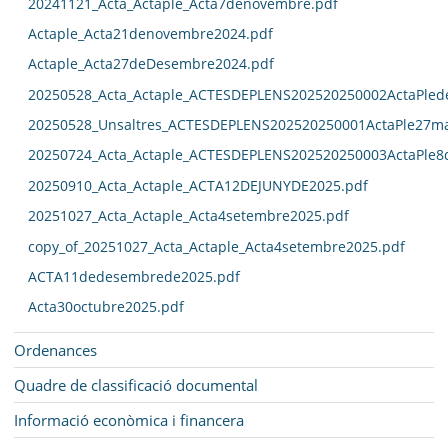
20241121_Acta_Actaple_Acta7denovembre.pdf
Actaple_Acta21denovembre2024.pdf
Actaple_Acta27deDesembre2024.pdf
20250528_Acta_Actaple_ACTESDEPLENS202520250002ActaPled
20250528_Unsaltres_ACTESDEPLENS202520250001ActaPle27ma
20250724_Acta_Actaple_ACTESDEPLENS202520250003ActaPle8
20250910_Acta_Actaple_ACTA12DEJUNYDE2025.pdf
20251027_Acta_Actaple_Acta4setembre2025.pdf
copy_of_20251027_Acta_Actaple_Acta4setembre2025.pdf
ACTA11dedesembrede2025.pdf
Acta30octubre2025.pdf
Ordenances
Quadre de classificació documental
Informació econòmica i financera