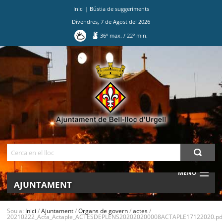
Inici
|
Bústia de suggeriments
Divendres
,
7
de
Agost
del
2026
36
º max.
/
22
º min.
Ves
al
contingut.
|
Salta
a
la
navegació
Cerca
MENU
AJUNTAMENT
MUNICIPI
Sou a:
Inici
/
Ajuntament
/
Organs de govern
/
actes
/
20210222_Acta_Actaple_ACTESDEPLENS202020200008ACTAPLE17122020.pd