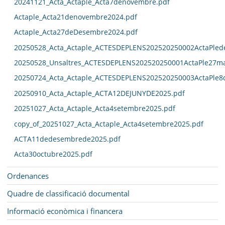
20241121_Acta_Actaple_Acta7denovembre.pdf
Actaple_Acta21denovembre2024.pdf
Actaple_Acta27deDesembre2024.pdf
20250528_Acta_Actaple_ACTESDEPLENS202520250002ActaPled
20250528_Unsaltres_ACTESDEPLENS202520250001ActaPle27ma
20250724_Acta_Actaple_ACTESDEPLENS202520250003ActaPle8
20250910_Acta_Actaple_ACTA12DEJUNYDE2025.pdf
20251027_Acta_Actaple_Acta4setembre2025.pdf
copy_of_20251027_Acta_Actaple_Acta4setembre2025.pdf
ACTA11dedesembrede2025.pdf
Acta30octubre2025.pdf
Ordenances
Quadre de classificació documental
Informació econòmica i financera