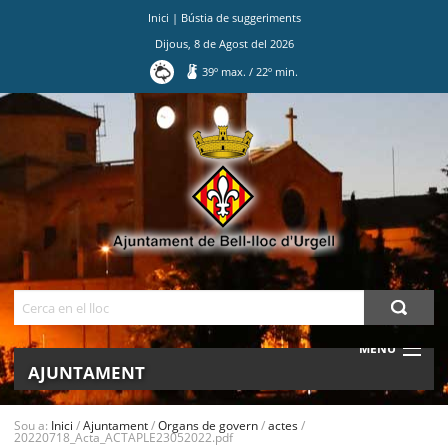
Inici
|
Bústia de suggeriments
Dijous
,
8
de
Agost
del
2026
39
º max.
/
22
º min.
Ves
al
contingut.
|
Salta
a
la
navegació
Cerca
MENU
AJUNTAMENT
MUNICIPI
Sou a:
Inici
/
Ajuntament
/
Organs de govern
/
actes
/
20220718_Acta_ACTAPLE23052022.pdf