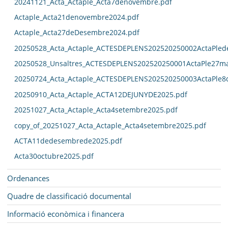
20241121_Acta_Actaple_Acta7denovembre.pdf
Actaple_Acta21denovembre2024.pdf
Actaple_Acta27deDesembre2024.pdf
20250528_Acta_Actaple_ACTESDEPLENS202520250002ActaPled
20250528_Unsaltres_ACTESDEPLENS202520250001ActaPle27ma
20250724_Acta_Actaple_ACTESDEPLENS202520250003ActaPle8
20250910_Acta_Actaple_ACTA12DEJUNYDE2025.pdf
20251027_Acta_Actaple_Acta4setembre2025.pdf
copy_of_20251027_Acta_Actaple_Acta4setembre2025.pdf
ACTA11dedesembrede2025.pdf
Acta30octubre2025.pdf
Ordenances
Quadre de classificació documental
Informació econòmica i financera