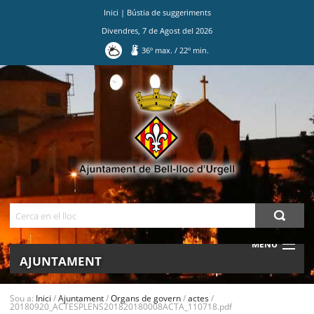
Inici
|
Bústia de suggeriments
Divendres
,
7
de
Agost
del
2026
36
º max.
/
22
º min.
Ves
al
contingut.
|
Salta
a
la
navegació
Cerca
MENU
AJUNTAMENT
MUNICIPI
Sou a:
Inici
/
Ajuntament
/
Organs de govern
/
actes
/
20180920_ACTESPLENS201820180008ACTA_110718.pdf