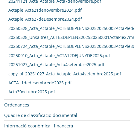
20241121_Acta_Actaple_Acta7denovembre.pdf
Actaple_Acta21denovembre2024.pdf
Actaple_Acta27deDesembre2024.pdf
20250528_Acta_Actaple_ACTESDEPLENS202520250002ActaPled
20250528_Unsaltres_ACTESDEPLENS202520250001ActaPle27ma
20250724_Acta_Actaple_ACTESDEPLENS202520250003ActaPle8
20250910_Acta_Actaple_ACTA12DEJUNYDE2025.pdf
20251027_Acta_Actaple_Acta4setembre2025.pdf
copy_of_20251027_Acta_Actaple_Acta4setembre2025.pdf
ACTA11dedesembrede2025.pdf
Acta30octubre2025.pdf
Ordenances
Quadre de classificació documental
Informació econòmica i financera