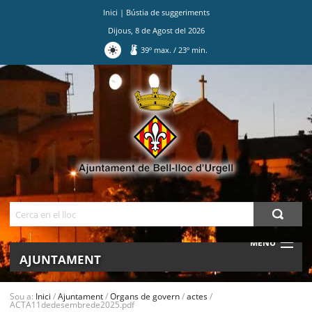
Inici
|
Bústia de suggeriments
Dijous
,
8
de
Agost
del
2026
39
º max.
/
23
º min.
Ves
al
contingut.
|
Salta
a
la
navegació
Cerca
MENU
AJUNTAMENT
MUNICIPI
Sou a:
Inici
/
Ajuntament
/
Organs de govern
/
actes
/
ACTA11dedesembrede2025.pdf