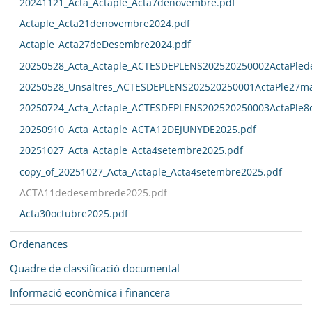
20241121_Acta_Actaple_Acta7denovembre.pdf
Actaple_Acta21denovembre2024.pdf
Actaple_Acta27deDesembre2024.pdf
20250528_Acta_Actaple_ACTESDEPLENS202520250002ActaPled
20250528_Unsaltres_ACTESDEPLENS202520250001ActaPle27ma
20250724_Acta_Actaple_ACTESDEPLENS202520250003ActaPle8
20250910_Acta_Actaple_ACTA12DEJUNYDE2025.pdf
20251027_Acta_Actaple_Acta4setembre2025.pdf
copy_of_20251027_Acta_Actaple_Acta4setembre2025.pdf
ACTA11dedesembrede2025.pdf
Acta30octubre2025.pdf
Ordenances
Quadre de classificació documental
Informació econòmica i financera