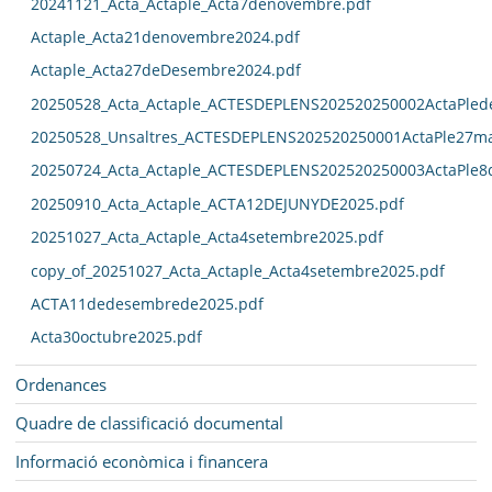
20241121_Acta_Actaple_Acta7denovembre.pdf
Actaple_Acta21denovembre2024.pdf
Actaple_Acta27deDesembre2024.pdf
20250528_Acta_Actaple_ACTESDEPLENS202520250002ActaPled
20250528_Unsaltres_ACTESDEPLENS202520250001ActaPle27ma
20250724_Acta_Actaple_ACTESDEPLENS202520250003ActaPle8
20250910_Acta_Actaple_ACTA12DEJUNYDE2025.pdf
20251027_Acta_Actaple_Acta4setembre2025.pdf
copy_of_20251027_Acta_Actaple_Acta4setembre2025.pdf
ACTA11dedesembrede2025.pdf
Acta30octubre2025.pdf
Ordenances
Quadre de classificació documental
Informació econòmica i financera