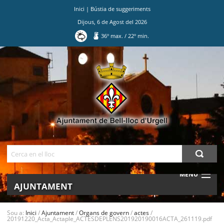
Inici
|
Bústia de suggeriments
Dijous
,
6
de
Agost
del
2026
36
º max.
/
22
º min.
Ves
al
contingut.
|
Salta
a
la
navegació
Cerca
MENU
AJUNTAMENT
MUNICIPI
Sou a:
Inici
/
Ajuntament
/
Organs de govern
/
actes
/
20191220_Acta_Actaple_ACTESDEPLENS201920190016ACTA_261119.pdf