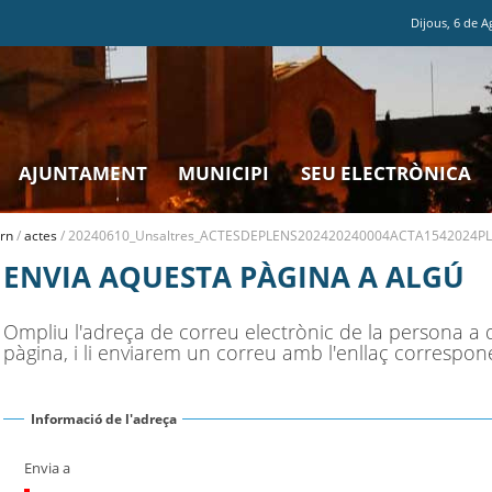
Dijous
,
6
de
A
AJUNTAMENT
MUNICIPI
SEU ELECTRÒNICA
rn
/
actes
/
20240610_Unsaltres_ACTESDEPLENS202420240004ACTA1542024PL
ENVIA AQUESTA PÀGINA A ALGÚ
Ompliu l'adreça de correu electrònic de la persona a 
pàgina, i li enviarem un correu amb l'enllaç correspon
Informació de l'adreça
Envia a
(Necessari)