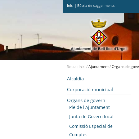
Inici
|
Bústia de suggeriments
Ves
al
contingut.
|
Salta
a
la
navegació
Sou a:
Inici
/
Ajuntament
/
Organs de gove
Navegació
Alcaldia
Corporació municipal
Organs de govern
Ple de l'Ajuntament
Junta de Govern local
Comissió Especial de
Comptes