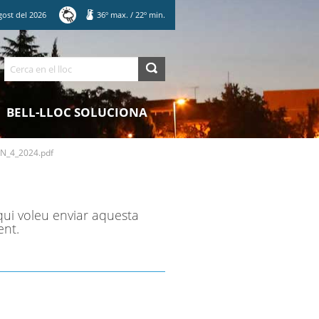
gost
del
2026
36
º max.
/
22
º min.
Cerca
BELL-LLOC SOLUCIONA
N_4_2024.pdf
qui voleu enviar aquesta
ent.