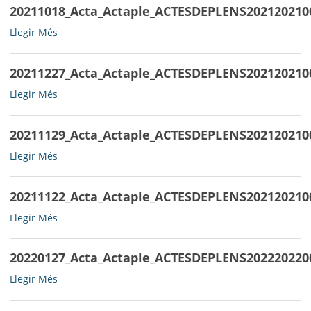
20211018_Acta_Actaple_ACTESDEPLENS202120210
20211018_Acta_Actaple_ACTESDEPLENS202120210009ACTA23092
Llegir Més
-
20211227_Acta_Actaple_ACTESDEPLENS202120210
20211227_Acta_Actaple_ACTESDEPLENS202120210012ACTAPLE25
Llegir Més
-
20211129_Acta_Actaple_ACTESDEPLENS202120210
20211129_Acta_Actaple_ACTESDEPLENS202120210010ACTA08110
Llegir Més
-
20211122_Acta_Actaple_ACTESDEPLENS202120210
20211122_Acta_Actaple_ACTESDEPLENS202120210011ACTA21102
Llegir Més
-
20220127_Acta_Actaple_ACTESDEPLENS202220220
20220127_Acta_Actaple_ACTESDEPLENS202220220001ACTAPLE30
Llegir Més
-