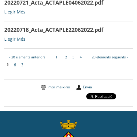
20220721_Acta_ACTAPLE04062022.pdf
20220721_Acta_ACTAPLE04062022.pdf
Llegir Més
-
20220718_Acta_ACTAPLE22062022.pdf
20220718_Acta_ACTAPLE22062022.pdf
Llegir Més
-
« 20 elements anteriors
1
2
3
4
20 elements següents »
5
6
7
Imprimeix-ho
Envia