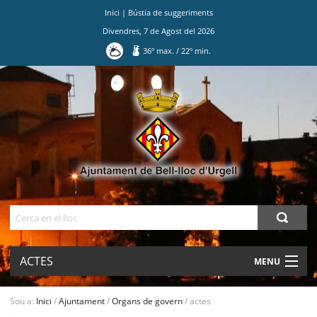
Inici
|
Bústia de suggeriments
Divendres
,
7
de
Agost
del
2026
36
º max.
/
22
º min.
Ves
al
contingut.
|
Salta
a
la
navegació
Cerca
ACTES
MENU
AJUNTAMENT
Sou a:
Inici
/
Ajuntament
/
Organs de govern
/
actes