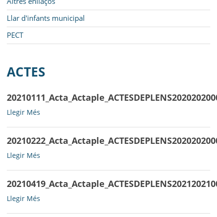
Altres enllaços
Llar d'infants municipal
PECT
ACTES
20210111_Acta_Actaple_ACTESDEPLENS202020200
20210111_Acta_Actaple_ACTESDEPLENS20202020000720210111_
Llegir Més
-
20210222_Acta_Actaple_ACTESDEPLENS202020200
20210222_Acta_Actaple_ACTESDEPLENS202020200008ACTAPLE17
Llegir Més
-
20210419_Acta_Actaple_ACTESDEPLENS202120210
20210419_Acta_Actaple_ACTESDEPLENS202120210004ACTA_1103
Llegir Més
-