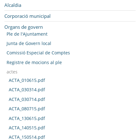
MUNICIPI
Navegació
Alcaldia
SEU ELECTRÒNICA
Corporació municipal
Organs de govern
BELL-LLOC SOLUCIONA
Ple de l'Ajuntament
Junta de Govern local
Comissió Especial de Comptes
Registre de mocions al ple
actes
ACTA_010615.pdf
ACTA_030314.pdf
ACTA_030714.pdf
ACTA_080715.pdf
ACTA_130615.pdf
ACTA_140515.pdf
ACTA_150514.pdf