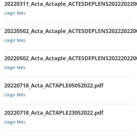
20220311_Acta_Actaple_ACTESDEPLENS202220220
20220311_Acta_Actaple_ACTESDEPLENS202220220002ACTAPLE01
Llegir Més
-
20220502_Acta_Actaple_ACTESDEPLENS202220220
20220502_Acta_Actaple_ACTESDEPLENS202220220004ACTAPLE16
Llegir Més
-
20220502_Acta_Actaple_ACTESDEPLENS202220220
20220502_Acta_Actaple_ACTESDEPLENS202220220003ACTAPLE28
Llegir Més
-
20220718_Acta_ACTAPLE05052022.pdf
20220718_Acta_ACTAPLE05052022.pdf
Llegir Més
-
20220718_Acta_ACTAPLE23052022.pdf
20220718_Acta_ACTAPLE23052022.pdf
Llegir Més
-