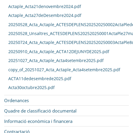
Actaple_Acta21denovembre2024.pdf
Actaple_Acta27deDesembre2024.pdf
20250528_Acta_Actaple_ACTESDEPLENS202520250002ActaPled
20250528_Unsaltres_ACTESDEPLENS202520250001ActaPle27ma
20250724_Acta_Actaple_ACTESDEPLENS202520250003ActaPle8
20250910_Acta_Actaple_ACTA12DEJUNYDE2025.pdf
20251027_Acta_Actaple_Acta4setembre2025.pdf
copy_of_20251027_Acta_Actaple_Acta4setembre2025.pdf
ACTA11dedesembrede2025.pdf
Acta30octubre2025.pdf
Ordenances
Quadre de classificació documental
Informació econòmica i financera
Contractació