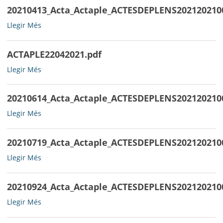
20210413_Acta_Actaple_ACTESDEPLENS202120210
20210413_Acta_Actaple_ACTESDEPLENS202120210003ACTAPLE18
Llegir Més
-
ACTAPLE22042021.pdf
ACTAPLE22042021.pdf
Llegir Més
-
20210614_Acta_Actaple_ACTESDEPLENS202120210
20210614_Acta_Actaple_ACTESDEPLENS202120210006ACTA_2005
Llegir Més
-
20210719_Acta_Actaple_ACTESDEPLENS202120210
20210719_Acta_Actaple_ACTESDEPLENS202120210007ACTA17062
Llegir Més
-
20210924_Acta_Actaple_ACTESDEPLENS202120210
20210924_Acta_Actaple_ACTESDEPLENS202120210008ACTA22072
Llegir Més
-