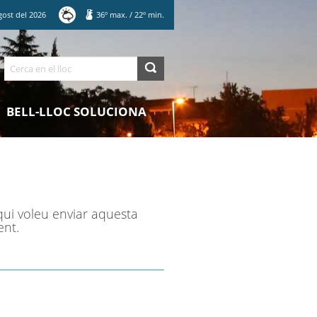
gost
del
2026
36
º max.
/
22
º min.
Cerca
BELL-LLOC SOLUCIONA
qui voleu enviar aquesta
ent.