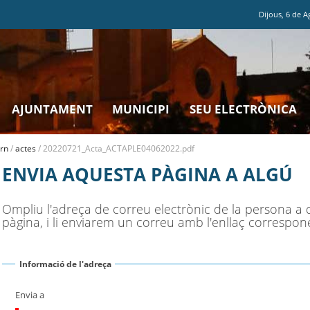
Dijous
,
6
de
A
AJUNTAMENT
MUNICIPI
SEU ELECTRÒNICA
rn
/
actes
/
20220721_Acta_ACTAPLE04062022.pdf
ENVIA AQUESTA PÀGINA A ALGÚ
Ompliu l'adreça de correu electrònic de la persona a 
pàgina, i li enviarem un correu amb l'enllaç correspon
Informació de l'adreça
Envia a
(Necessari)