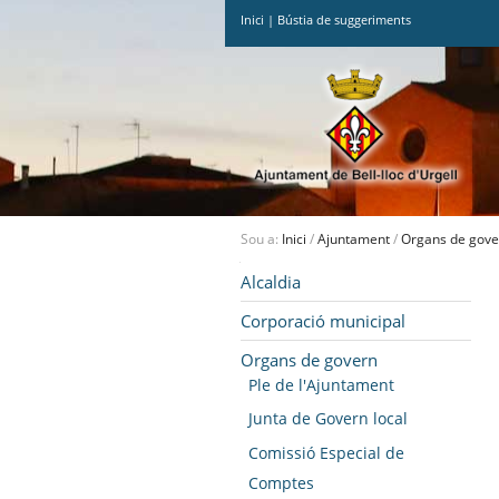
Inici
|
Bústia de suggeriments
Ves
al
contingut.
|
Salta
a
la
navegació
Sou a:
Inici
/
Ajuntament
/
Organs de gove
Navegació
Alcaldia
Corporació municipal
Organs de govern
Ple de l'Ajuntament
Junta de Govern local
Comissió Especial de
Comptes