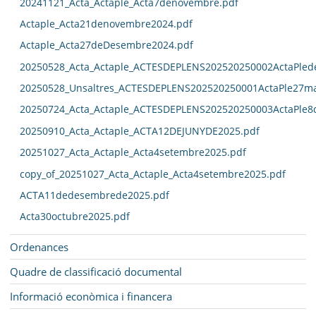
20241121_Acta_Actaple_Acta7denovembre.pdf
Actaple_Acta21denovembre2024.pdf
Actaple_Acta27deDesembre2024.pdf
20250528_Acta_Actaple_ACTESDEPLENS202520250002ActaPled
20250528_Unsaltres_ACTESDEPLENS202520250001ActaPle27ma
20250724_Acta_Actaple_ACTESDEPLENS202520250003ActaPle8
20250910_Acta_Actaple_ACTA12DEJUNYDE2025.pdf
20251027_Acta_Actaple_Acta4setembre2025.pdf
copy_of_20251027_Acta_Actaple_Acta4setembre2025.pdf
ACTA11dedesembrede2025.pdf
Acta30octubre2025.pdf
Ordenances
Quadre de classificació documental
Informació econòmica i financera