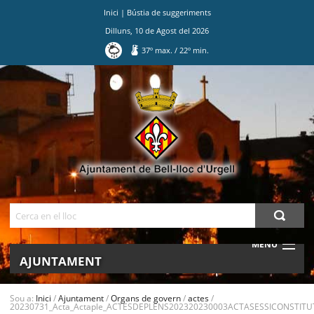
Inici
|
Bústia de suggeriments
Dilluns
,
10
de
Agost
del
2026
37
º max.
/
22
º min.
Ves
al
contingut.
|
Salta
a
la
navegació
Cerca
MENU
AJUNTAMENT
MUNICIPI
Sou a:
Inici
/
Ajuntament
/
Organs de govern
/
actes
/
20230731_Acta_Actaple_ACTESDEPLENS202320230003ACTASESSICONSTITUT