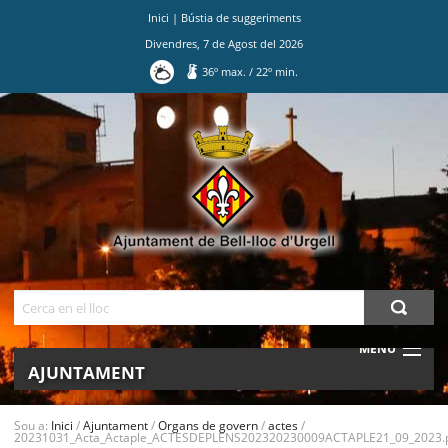
Inici
|
Bústia de suggeriments
Divendres
,
7
de
Agost
del
2026
36
º max.
/
22
º min.
Ves
al
contingut.
|
Salta
a
la
navegació
Cerca
MENU
AJUNTAMENT
MUNICIPI
Sou a:
Inici
/
Ajuntament
/
Organs de govern
/
actes
/
20231031_Acta_Actaple_ACTESDEPLENS202320230009ACTAPLE21_09_2023.