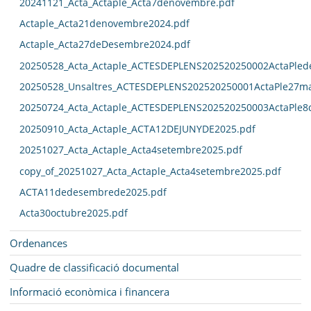
20241121_Acta_Actaple_Acta7denovembre.pdf
Actaple_Acta21denovembre2024.pdf
Actaple_Acta27deDesembre2024.pdf
20250528_Acta_Actaple_ACTESDEPLENS202520250002ActaPled
20250528_Unsaltres_ACTESDEPLENS202520250001ActaPle27ma
20250724_Acta_Actaple_ACTESDEPLENS202520250003ActaPle8
20250910_Acta_Actaple_ACTA12DEJUNYDE2025.pdf
20251027_Acta_Actaple_Acta4setembre2025.pdf
copy_of_20251027_Acta_Actaple_Acta4setembre2025.pdf
ACTA11dedesembrede2025.pdf
Acta30octubre2025.pdf
Ordenances
Quadre de classificació documental
Informació econòmica i financera